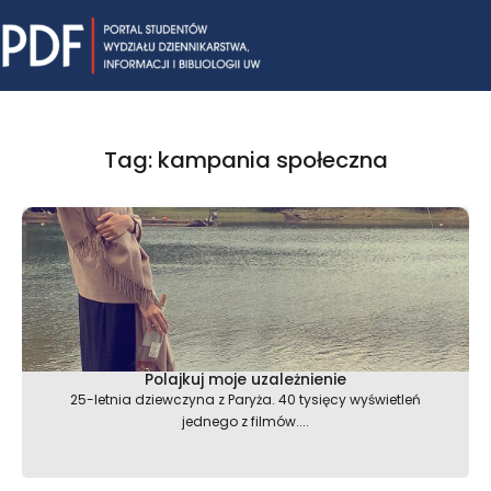
Skip
Mai
to
content
Me
Tag: kampania społeczna
Polajkuj moje uzależnienie
25-letnia dziewczyna z Paryża. 40 tysięcy wyświetleń
jednego z filmów....