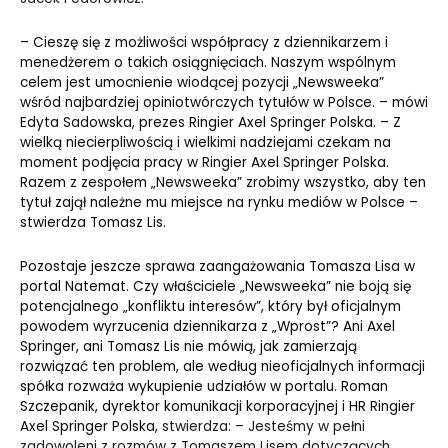
– Cieszę się z możliwości współpracy z dziennikarzem i
menedżerem o takich osiągnięciach. Naszym wspólnym
celem jest umocnienie wiodącej pozycji „Newsweeka”
wśród najbardziej opiniotwórczych tytułów w Polsce.
– mówi
Edyta Sadowska, prezes Ringier Axel Springer Polska. – Z
wielką niecierpliwością i wielkimi nadziejami czekam na
moment podjęcia pracy w Ringier Axel Springer Polska.
Razem z zespołem „Newsweeka” zrobimy wszystko, aby ten
tytuł zajął należne mu miejsce na rynku mediów w Polsce
–
stwierdza Tomasz Lis.
Pozostaje jeszcze sprawa zaangażowania Tomasza Lisa w
portal Natemat. Czy właściciele „Newsweeka” nie boją się
potencjalnego „konfliktu interesów”, który był oficjalnym
powodem wyrzucenia dziennikarza z „Wprost”? Ani Axel
Springer, ani Tomasz Lis nie mówią, jak zamierzają
rozwiązać ten problem, ale według nieoficjalnych informacji
spółka rozważa wykupienie udziałów w portalu. Roman
Szczepanik, dyrektor komunikacji korporacyjnej i HR Ringier
Axel Springer Polska,
stwierdza: – Jesteśmy w pełni
zadowoleni z rozmów z Tomaszem Lisem dotyczących