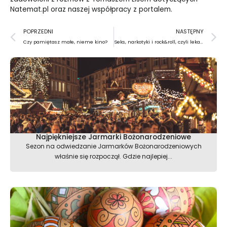
Natemat.pl oraz naszej współpracy z portalem.
Prev
N
POPRZEDNI
NASTĘPNY
Czy pamiętasz małe, nieme kino?
Seks, narkotyki i rock&roll, czyli lekarstwa na mdłości
Najpiękniejsze Jarmarki Bożonarodzeniowe
Sezon na odwiedzanie Jarmarków Bożonarodzeniowych
właśnie się rozpoczął. Gdzie najlepiej...