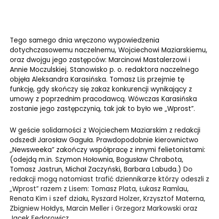
Tego samego dnia wręczono wypowiedzenia
dotychczasowemu naczelnemu, Wojciechowi Maziarskiemu,
oraz dwojgu jego zastępców: Marcinowi Mastalerzowi i
Annie Moczulskiej. Stanowisko p. o. redaktora naczelnego
objęła Aleksandra Karasińska. Tomasz Lis przejmie tę
funkcję, gdy skończy się zakaz konkurencji wynikający z
umowy z poprzednim pracodawcą. Wówczas Karasińska
zostanie jego zastępczynią, tak jak to było we „Wprost”.
W geście solidarności z Wojciechem Maziarskim z redakcji
odszedł Jarosław Gaguła. Prawdopodobnie kierownictwo
„Newsweeka” zakończy współpracę z innymi felietonistami:
(odejdą m.in. Szymon Hołownia, Bogusław Chrabota,
Tomasz Jastrun, Michał Zaczyński, Barbara Labuda.)
Do
redakcji mogą natomiast trafić dziennikarze którzy odeszli z
„Wprost” razem z Lisem: Tomasz Plata, Łukasz Ramlau,
Renata Kim i szef działu, Ryszard Holzer, Krzysztof Materna,
Zbigniew Hołdys, Marcin Meller i Grzegorz Markowski oraz
Jacek Fedorowicz.