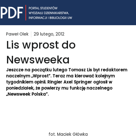
Skip
Mai
to
content
Me
Paweł Olek
29 lutego, 2012
Lis wprost do
Newsweeka
Jeszcze na początku lutego Tomasz Lis był redaktorem
naczelnym „Wprost”. Teraz ma kierować kolejnym
tygodnikiem opinii. Ringier Axel Springer ogłosił w
poniedziałek, że powierzy mu funkcję naczelnego
„Newsweek Polska”.
fot. Maciek Główka