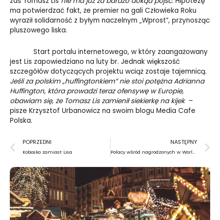
zaś Tomasz Lis
nie ma już za bardzo dokąd pójść.
Hipotezę
ma potwierdzać fakt, że premier na gali Człowieka Roku
wyraził solidarność z byłym naczelnym „Wprost”, przynosząc
pluszowego liska.
Start portalu internetowego, w który zaangażowany
jest Lis zapowiedziano na luty br. Jednak większość
szczegółów dotyczących projektu wciąż zostaje tajemnicą.
Jeśli za polskim „huffingtonkiem” nie stoi potężna Adrianna
Huffington, która prowadzi teraz ofensywę w Europie,
obawiam się, że Tomasz Lis zamienił siekierkę na kijek
–
pisze Krzysztof Urbanowicz na swoim blogu Media Cafe
Polska.
Prev
N
POPRZEDNI
NASTĘPNY
Kobosko zamiast Lisa
Polacy wśród nagrodzonych w World Press Photo