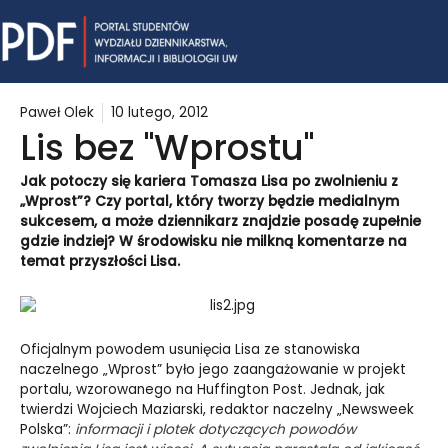
Skip
Mai
to
content
Me
Paweł Olek
10 lutego, 2012
Lis bez "Wprostu"
Jak potoczy się kariera Tomasza Lisa po zwolnieniu z
„Wprost”? Czy portal, który tworzy będzie medialnym
sukcesem, a może dziennikarz znajdzie posadę zupełnie
gdzie indziej? W środowisku nie milkną komentarze na
temat przyszłości Lisa.
Oficjalnym powodem usunięcia Lisa ze stanowiska
naczelnego „Wprost” było jego zaangażowanie w projekt
portalu, wzorowanego na Huffington Post. Jednak, jak
twierdzi Wojciech Maziarski, redaktor naczelny „Newsweek
Polska”:
informacji i plotek dotyczących powodów