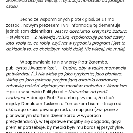
zwolnienia Lisa jest więcej. A sytuacja narastała od jakiegoś
czasu.
Jedna ze wspomnianych plotek głosi, że Lis ma
zostać… nowym prezesem TVN! Informację tę dementuje
jednak sam dziennikarz:
Jest to absolutna, kretyńska bzdura.
–
stwierdza –
Z
Telewizją
Polską współpracuję ponad cztery
lata, robię to, co robię, czyli raz w tygodniu program i jest to
dokładnie to, co chciałbym robić dalej. Nic więcej, nic mniej.
W zapewnienia te nie wierzy Piotr Zaremba,
publicysta „Uważam Rze”. –
Trudno, aby w takim momencie
potwierdzał. (…) Nie widzę go jako ryzykanta, jako pioniera.
Widzę go jako gwiazdę przyjmującą ostatnią kosztowną
zabawkę pośród więdnących mediów: molocha z Woronicza
–
pisze w serwisie Polityka.pl
– Naturalnie od partii
rządzącej.
– dodaje. Piotr Zaremba przyznaje, że choć
między Donaldem Tuskiem a Tomaszem Lisem istnieją od
dłuższego czasu pewnego rodzaju napięcia (związane z
planowanym startem dziennikarza w wyborach
prezydenckich), w tej sprawie mogliby się dogadać, gdyż
premier potrzebuje, by media były mu bardziej przychylne,