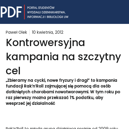
Skip
Mai
to
content
Me
Paweł Olek
10 kwietnia, 2012
Kontrowersyjna
kampania na szczytny
cel
„
Zbieramy na cycki, nowe fryzury i dragi” to kampania
fundacji Rak’n’Roll zajmującej się pomocą dla osób
dotkniętych chorobami nowotworowymi. W tym roku po
raz pierwszy można przekazać 1% podatku, aby
wesprzeć jej działalność
Rak’n’Roll to młoda grupa działająca prężnie od 2009 roku.