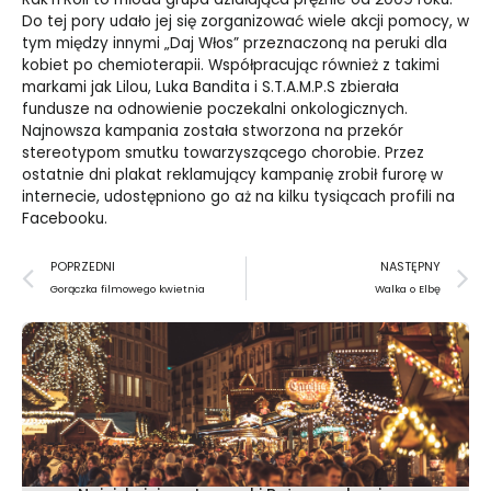
Do tej pory udało jej się zorganizować wiele akcji pomocy, w
tym między innymi „Daj Włos” przeznaczoną na peruki dla
kobiet po chemioterapii. Współpracując również z takimi
markami jak Lilou, Luka Bandita i S.T.A.M.P.S zbierała
fundusze na odnowienie poczekalni onkologicznych.
Najnowsza kampania została stworzona na przekór
stereotypom smutku towarzyszącego chorobie. Przez
ostatnie dni plakat reklamujący kampanię zrobił furorę w
internecie, udostępniono go aż na kilku tysiącach profili na
Facebooku.
Prev
N
POPRZEDNI
NASTĘPNY
Gorączka filmowego kwietnia
Walka o Elbę