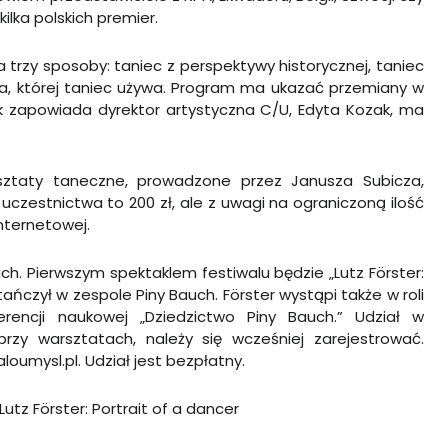
ilka polskich premier.
trzy sposoby: taniec z perspektywy historycznej, taniec
acja, której taniec używa. Program ma ukazać przemiany w
ak zapowiada dyrektor artystyczna C/U, Edyta Kozak, ma
ztaty taneczne, prowadzone przez Janusza Subicza,
czestnictwa to 200 zł, ale z uwagi na ograniczoną ilość
internetowej.
uch. Pierwszym spektaklem festiwalu będzie „Lutz Förster:
 tańczył w zespole Piny Bauch. Förster wystąpi także w roli
encji naukowej „Dziedzictwo Piny Bauch.” Udział w
rzy warsztatach, należy się wcześniej zarejestrować.
loumysl.pl
. Udział jest bezpłatny.
Lutz Förster: Portrait of a dancer