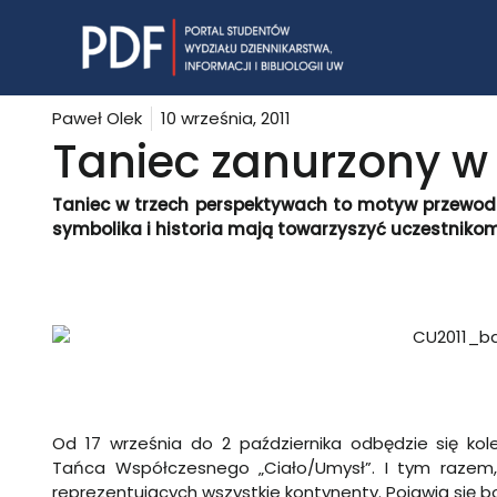
Skip
to
content
Paweł Olek
10 września, 2011
Taniec zanurzony w h
Taniec w trzech perspektywach to motyw przewodni
symbolika i historia mają towarzyszyć uczestnikom
Od 17 września do 2 października odbędzie się kole
Tańca Współczesnego „Ciało/Umysł”. I tym razem, 
reprezentujących wszystkie kontynenty. Pojawią się bo