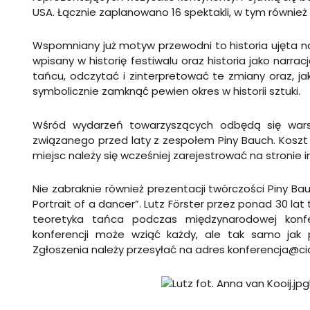
USA. Łącznie zaplanowano 16 spektakli, w tym również k
Wspomniany już motyw przewodni to historia ujęta na 
wpisany w historię festiwalu oraz historia jako narr
tańcu, odczytać i zinterpretować te zmiany oraz, j
symbolicznie zamknąć pewien okres w historii sztuki.
Wśród wydarzeń towarzyszących odbędą się wars
związanego przed laty z zespołem Piny Bauch. Koszt u
miejsc należy się wcześniej zarejestrować na stronie 
Nie zabraknie również prezentacji twórczości Piny Ba
Portrait of a dancer”. Lutz Förster przez ponad 30 lat
teoretyka tańca podczas międzynarodowej konfer
konferencji może wziąć każdy, ale tak samo jak p
Zgłoszenia należy przesyłać na adres
konferencja@cia