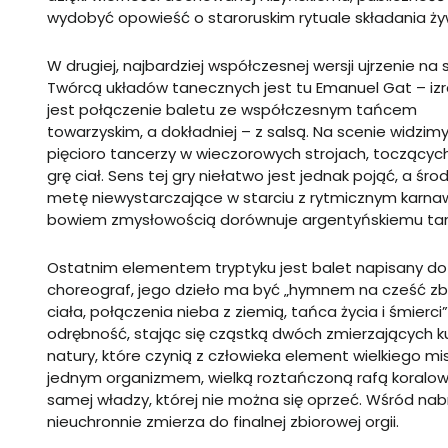
wydobyć opowieść o staroruskim rytuale składania żyw
W drugiej, najbardziej współczesnej wersji ujrzenie na s
Twórcą układów tanecznych jest tu Emanuel Gat – iz
jest połączenie baletu ze współczesnym tańcem
towarzyskim, a dokładniej – z salsą. Na scenie widzim
pięcioro tancerzy w wieczorowych strojach, toczący
grę ciał. Sens tej gry niełatwo jest jednak pojąć, a śro
metę niewystarczające w starciu z rytmicznym karnaw
bowiem zmysłowością dorównuje argentyńskiemu tan
Ostatnim elementem tryptyku jest balet napisany do „
choreograf, jego dzieło ma być „hymnem na cześć zbli
ciała, połączenia nieba z ziemią, tańca życia i śmierc
odrębność, stając się cząstką dwóch zmierzających k
natury, które czynią z człowieka element wielkiego mis
jednym organizmem, wielką roztańczoną rafą koralową.
samej władzy, której nie można się oprzeć. Wśród na
nieuchronnie zmierza do finalnej zbiorowej orgii.