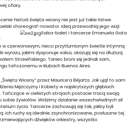
ej ofiary.
cenie historii święta wiosny nie jest już takie łatwe.
raelski choreograf-nowator.
Ideą przewodnią jego wizji
Salsa-balet i tancerze Emanuela Gata
y
ch w czerwonawym, nieco przytłumionym świetle intymną
dki wyrazu, jakimi dysponuje salsa, okazują się na dłuższą
ałem Strawińskiego. Taniec broni się jednak sam,
gu tańczonemu w klubach Buenos Aires.
Święta Wiosny” przez Maurice’a Béjarta. Jak ujął to sam
żenia Mężczyzny i Kobiety w najskrytszych głębiach
i”. Tańczące w cielistych strojach postacie tracą swoją
u sobie żywiołów. Widzimy działanie wszechwładnych sił
terium życia. Tancerze zachowują się tak, jakby byli
 Ich ruchy są idealnie zsynchronizowane, posłuszne tej
brzmiewających dźwięków orkiestry, wszystko