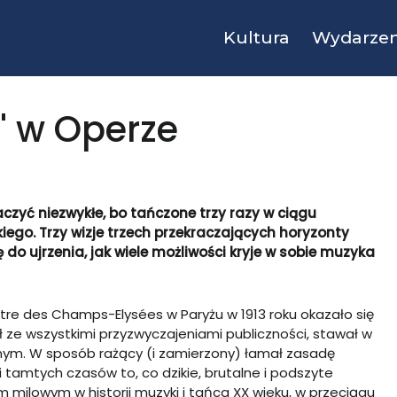
Kultura
Wydarzen
" w Operze
czyć niezwykłe, bo tańczone trzy razy w ciągu
iego. Trzy wizje trzech przekraczających horyzonty
do ujrzenia, jak wiele możliwości kryje w sobie muzyka
re des Champs-Elysées w Paryżu w 1913 roku okazało się
 ze wszystkimi przyzwyczajeniami publiczności, stawał w
m. W sposób rażący (i zamierzony) łamał zasadę
 tamtych czasów to, co dzikie, brutalne i podszyte
 milowym w historii muzyki i tańca XX wieku, w przeciągu