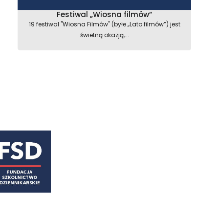
Festiwal „Wiosna filmów”
19 festiwal "Wiosna Filmów" (byłe „Lato filmów”) jest
świetną okazją,...
astępny