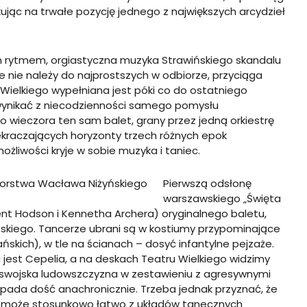
skując na trwałe pozycję jednego z największych arcydzieł
m rytmem, orgiastyczna muzyka Strawińskiego skandalu
że nie należy do najprostszych w odbiorze, przyciąga
ielkiego wypełniana jest póki co do ostatniego
wynikać z niecodzienności samego pomysłu
o wieczora ten sam balet, grany przez jedną orkiestrę
ekraczających horyzonty trzech różnych epok
ożliwości kryje w sobie muzyka i taniec.
torstwa Wacława Niżyńskiego
Pierwszą odsłonę
warszawskiego „Święta
ent Hodson i Kennetha Archera) oryginalnego baletu,
kiego. Tancerze ubrani są w kostiumy przypominające
skich), w tle na ścianach – dosyć infantylne pejzaże.
 jest Cepelia, a na deskach Teatru Wielkiego widzimy
ć swojska ludowszczyzna w zestawieniu z agresywnymi
pada dość anachronicznie. Trzeba jednak przyznać, że
ść może stosunkowo łatwo z układów tanecznych