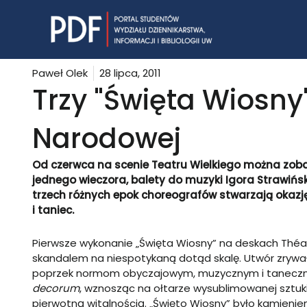
Skip
to
content
Paweł Olek
28 lipca, 2011
Trzy "Święta Wiosny
Narodowej
Od czerwca na scenie Teatru Wielkiego
można
zoba
jednego wieczora, balety do muzyki Igora Strawińsk
trzech różnych epok choreografów stwarzają okazję 
i taniec.
Pierwsze wykonanie „Święta Wiosny” na deskach Théat
skandalem na niespotykaną dotąd skalę. Utwór zrywał
poprzek normom obyczajowym, muzycznym i taneczny
decorum
, wznosząc na ołtarze wysublimowanej sztuki
pierwotną witalnością. „Święto Wiosny” było kamieniem