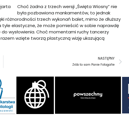
jarta
Choć żadna z trzech wersji „Święta Wiosny” nie
była pozbawiona mankamentów, to jednak
ęki różnorodności trzech wykonań balet, mimo że dłuższy
ę na tyle elastyczne, że może pomieścić w sobie naprawdę
dne do wysłowienia. Choć momentami ruchy tancerzy
 razem wzięte tworzą plastyczną wizję ukazującą
N
NASTĘPNY
Zrób to sam Panie Fotogafie