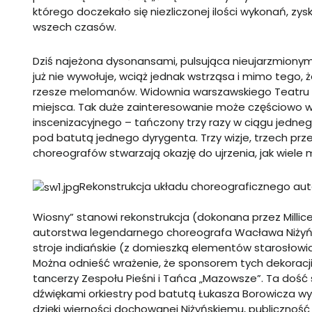
którego doczekało się niezliczonej ilości wykonań, zy
wszech czasów.
Dziś najeżona dysonansami, pulsująca nieujarzmiony
już nie wywołuje, wciąż jednak wstrząsa i mimo tego, 
rzesze melomanów. Widownia warszawskiego Teatru W
miejsca. Tak duże zainteresowanie może częściowo 
inscenizacyjnego – tańczony trzy razy w ciągu jedneg
pod batutą jednego dyrygenta. Trzy wizje, trzech prz
choreografów stwarzają okazję do ujrzenia, jak wiele m
Rekonstrukcja układu choreograficznego au
Wiosny” stanowi rekonstrukcja (dokonana przez Millic
autorstwa legendarnego choreografa Wacława Niżyńs
stroje indiańskie (z domieszką elementów starosłowiań
Można odnieść wrażenie, że sponsorem tych dekoracji
tancerzy Zespołu Pieśni i Tańca „Mazowsze”. Ta doś
dźwiękami orkiestry pod batutą Łukasza Borowicza wy
dzięki wierności dochowanej Niżyńskiemu, publiczno