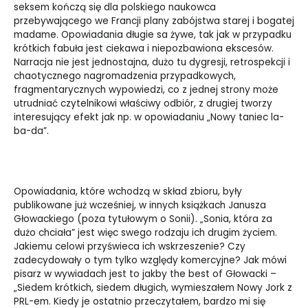
seksem kończą się dla polskiego naukowca
przebywającego we Francji plany zabójstwa starej i bogatej
madame. Opowiadania długie sa żywe, tak jak w przypadku
krótkich fabuła jest ciekawa i niepozbawiona ekscesów.
Narracja nie jest jednostajna, dużo tu dygresji, retrospekcji i
chaotycznego nagromadzenia przypadkowych,
fragmentarycznych wypowiedzi, co z jednej strony może
utrudniać czytelnikowi właściwy odbiór, z drugiej tworzy
interesujący efekt jak np. w opowiadaniu „Nowy taniec la-
ba-da”.
Opowiadania, które wchodzą w skład zbioru, były
publikowane już wcześniej, w innych książkach Janusza
Głowackiego (poza tytułowym o Sonii). „Sonia, która za
dużo chciała” jest więc swego rodzaju ich drugim życiem.
Jakiemu celowi przyświeca ich wskrzeszenie? Czy
zadecydowały o tym tylko względy komercyjne? Jak mówi
pisarz w wywiadach jest to jakby the best of Głowacki –
„Siedem krótkich, siedem długich, wymieszałem Nowy Jork z
PRL-em. Kiedy je ostatnio przeczytałem, bardzo mi się