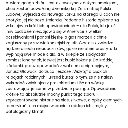
otwierającego zbiór. Jest dziewczyną z dużymi ambicjami,
chce zostać poważaną dziennikarką. Ze smutnej Polski
Ludowej wyjeżdża do Nowego Jorku, na którego ulicach nie
spotyka jej nic poza śmiercią. Podobne historie opisane są
w kolejnych krótkich opowiadaniach – oto Polak, lub jakiś
inny cudzoziemiec, zjawia się w Ameryce z wielkimi
oczekiwaniami i ponosi klęskę, a głos marzeń cichnie
zagłuszony przez wielkomiejski zgiełk. Czytelnik zwiedza
nędzne osiedla nieudaczników, gdzie nieletnie prostytutki
wypinają swe młode ciała, a w sklepie ze słodyczami
zamiast landrynek, łatwiej jest kupić kokainę. Do krótkiej
siódemki, prócz opowiadań z wątkiem emigracyjnym,
Janusz Głowacki dorzuca jeszcze „Wizytę” o ciężkich
relacjach rodzinnych i „Przed burzą” o tym, że nie należy
wykradać zwłok ojca z prosektorium i iść na wódkę,
zostawiając je same w przedziale pociągu. Opowiadania
krótkie to absolutnie mocny punkt tego zbioru –
zaprezentowane historie są nietuzinkowe, a opisy ciemnych
amerykańskich miejsc wspaniale oddają ich smętny,
patologiczny klimat.