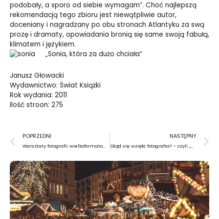
podobały, a sporo od siebie wymagam”. Choć najlepszą
rekomendacją tego zbioru jest niewątpliwie autor,
doceniany i nagradzany po obu stronach Atlantyku za swą
prozę i dramaty, opowiadania bronią się same swoją fabułą,
klimatem i językiem.
„Sonia, która za dużo chciała”
Janusz Głowacki
Wydawnictwo: Świat Książki
Rok wydania: 2011
Ilość stroon: 275
Prev
N
POPRZEDNI
NASTĘPNY
Warsztaty fotografii wielkoformatowej na Woli
Skąd się wzięła fotografia? – czyli „Widok z okna pracowni” Josepha Nicéphora Niepca