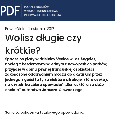
Skip
Mai
to
content
Me
Paweł Olek
1 kwietnia, 2012
Wolisz długie czy
krótkie?
Spacer po plaży w dzielnicy Venice w Los Angeles,
nocleg z bezdomnymi w jednym z nowojorskich parków,
przyjęcie w domu pewnej francuskiej osobistości,
zakończone oddawaniem moczu do akwarium przez
jednego z gości to tylko niektóre atrakcje, które czekają
na czytelnika zbioru opowiadań „Sonia, która za dużo
chciała” autorstwa Janusza Głowackiego.
Sonia to bohaterka tytułowego opowiadania,