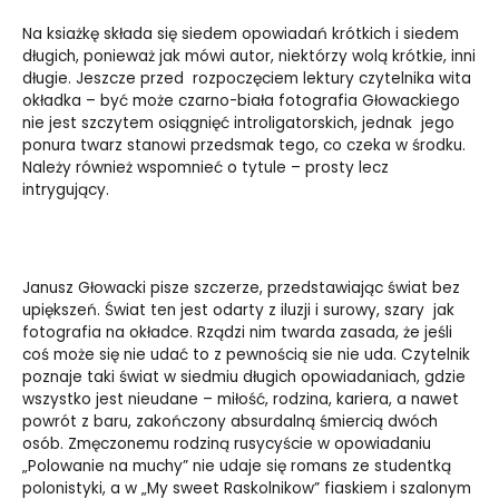
Na ksiażkę składa się siedem opowiadań krótkich i siedem
długich, ponieważ jak mówi autor, niektórzy wolą krótkie, inni
długie. Jeszcze przed rozpoczęciem lektury czytelnika wita
okładka – być może czarno-biała fotografia Głowackiego
nie jest szczytem osiągnięć introligatorskich, jednak jego
ponura twarz stanowi przedsmak tego, co czeka w środku.
Należy również wspomnieć o tytule – prosty lecz
intrygujący.
Janusz Głowacki pisze szczerze, przedstawiając świat bez
upiększeń. Świat ten jest odarty z iluzji i surowy, szary jak
fotografia na okładce. Rządzi nim twarda zasada, że jeśli
coś może się nie udać to z pewnością sie nie uda. Czytelnik
poznaje taki świat w siedmiu długich opowiadaniach, gdzie
wszystko jest nieudane – miłość, rodzina, kariera, a nawet
powrót z baru, zakończony absurdalną śmiercią dwóch
osób. Zmęczonemu rodziną rusycyście w opowiadaniu
„Polowanie na muchy” nie udaje się romans ze studentką
polonistyki, a w „My sweet Raskolnikow” fiaskiem i szalonym