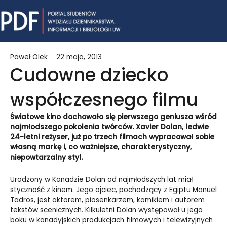
Skip
Mai
to
content
Me
Paweł Olek
22 maja, 2013
Cudowne dziecko
współczesnego filmu
Światowe kino dochowało się pierwszego geniusza wśród
najmłodszego pokolenia twórców. Xavier Dolan, ledwie
24-letni reżyser, już po trzech filmach wypracował sobie
własną markę i, co ważniejsze, charakterystyczny,
niepowtarzalny styl.
Urodzony w Kanadzie Dolan od najmłodszych lat miał
styczność z kinem. Jego ojciec, pochodzący z Egiptu Manuel
Tadros, jest aktorem, piosenkarzem, komikiem i autorem
tekstów scenicznych. Kilkuletni Dolan występował u jego
boku w kanadyjskich produkcjach filmowych i telewizyjnych