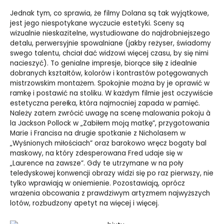
Jednak tym, co sprawia, że filmy Dolana są tak wyjątkowe,
jest jego niespotykane wyczucie estetyki. Sceny są
wizualnie nieskazitelne, wystudiowane do najdrobniejszego
detalu, perwersyjnie spowalniane (jakby reżyser, świadomy
swego talentu, chciał dać widzowi więcej czasu, by się nimi
nacieszyć). To genialne impresje, biorące siłę z idealnie
dobranych kształtów, kolorów i kontrastów potęgowanych
mistrzowskim montażem. Spokojnie można by je oprawić w
ramkę i postawić na stoliku. W każdym filmie jest oczywiście
estetyczna perełka, która najmocniej zapada w pamięć.
Należy zatem zwrócić uwagę na scenę malowania pokoju à
la Jackson Pollock w „Zabiłem moją matkę”, przygotowania
Marie i Francisa na drugie spotkanie z Nicholasem w
„Wyśnionych miłościach” oraz barokowo wręcz bogaty bal
maskowy, na który zdesperowana Fred udaje się w
„Laurence na zawsze”. Gdy te utrzymane w na poły
teledyskowej konwencji obrazy widzi się po raz pierwszy, nie
tylko wprawiają w oniemienie. Pozostawiają, oprócz
wrażenia obcowania z prawdziwym artyzmem najwyższych
lotów, rozbudzony apetyt na więcej i więcej.