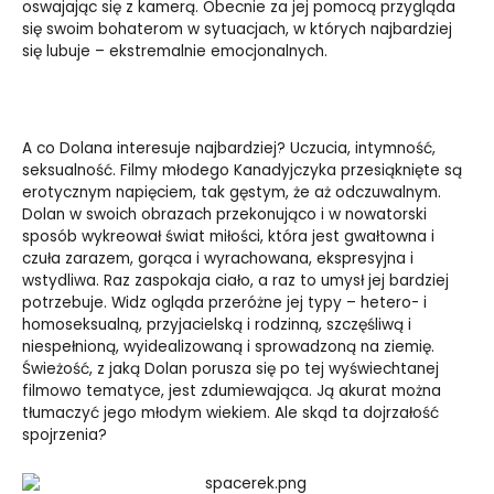
oswajając się z kamerą. Obecnie za jej pomocą przygląda
się swoim bohaterom w sytuacjach, w których najbardziej
się lubuje – ekstremalnie emocjonalnych.
A co Dolana interesuje najbardziej? Uczucia, intymność,
seksualność. Filmy młodego Kanadyjczyka przesiąknięte są
erotycznym napięciem, tak gęstym, że aż odczuwalnym.
Dolan w swoich obrazach przekonująco i w nowatorski
sposób wykreował świat miłości, która jest gwałtowna i
czuła zarazem, gorąca i wyrachowana, ekspresyjna i
wstydliwa. Raz zaspokaja ciało, a raz to umysł jej bardziej
potrzebuje. Widz ogląda przeróżne jej typy – hetero- i
homoseksualną, przyjacielską i rodzinną, szczęśliwą i
niespełnioną, wyidealizowaną i sprowadzoną na ziemię.
Świeżość, z jaką Dolan porusza się po tej wyświechtanej
filmowo tematyce, jest zdumiewająca. Ją akurat można
tłumaczyć jego młodym wiekiem. Ale skąd ta dojrzałość
spojrzenia?