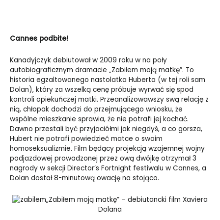
Cannes podbite!
Kanadyjczyk debiutował w 2009 roku w na poły
autobiograficznym dramacie „Zabiłem moją matkę”. To
historia egzaltowanego nastolatka Huberta (w tej roli sam
Dolan), który za wszelką cenę próbuje wyrwać się spod
kontroli opiekuńczej matki. Przeanalizowawszy swą relację z
nią, chłopak dochodzi do przejmującego wniosku, że
wspólne mieszkanie sprawia, że nie potrafi jej kochać.
Dawno przestali być przyjaciółmi jak niegdyś, a co gorsza,
Hubert nie potrafi powiedzieć matce o swoim
homoseksualizmie. Film będący projekcją wzajemnej wojny
podjazdowej prowadzonej przez ową dwójkę otrzymał 3
nagrody w sekcji Director’s Fortnight festiwalu w Cannes, a
Dolan dostał 8-minutową owację na stojąco.
„Zabiłem moją matkę” – debiutancki film Xaviera
Dolana