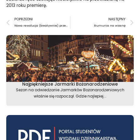
2013 roku premierę.
Prev
N
POPRZEDNI
NASTĘPNY
Nowa rewolucja (kreatywnie) przemysłowa
Rumunia na wiosnę
Najpiękniejsze Jarmarki Bożonarodzeniowe
Sezon na odwiedzanie Jarmarków Bożonarodzeniowych
właśnie się rozpoczął. Gdzie najlepiej...