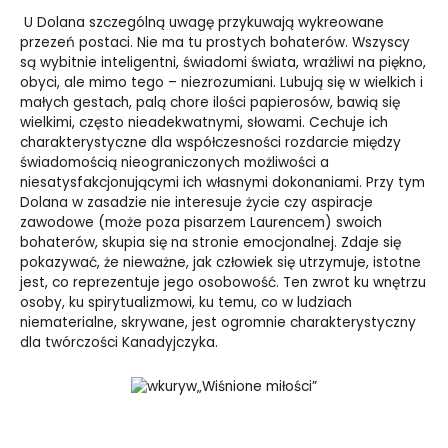
U Dolana szczególną uwagę przykuwają wykreowane
przezeń postaci. Nie ma tu prostych bohaterów. Wszyscy
są wybitnie inteligentni, świadomi świata, wrażliwi na piękno,
obyci, ale mimo tego – niezrozumiani. Lubują się w wielkich i
małych gestach, palą chore ilości papierosów, bawią się
wielkimi, często nieadekwatnymi, słowami. Cechuje ich
charakterystyczne dla współczesności rozdarcie między
świadomością nieograniczonych możliwości a
niesatysfakcjonującymi ich własnymi dokonaniami. Przy tym
Dolana w zasadzie nie interesuje życie czy aspiracje
zawodowe (może poza pisarzem Laurencem) swoich
bohaterów, skupia się na stronie emocjonalnej. Zdaje się
pokazywać, że nieważne, jak człowiek się utrzymuje, istotne
jest, co reprezentuje jego osobowość. Ten zwrot ku wnętrzu
osoby, ku spirytualizmowi, ku temu, co w ludziach
niematerialne, skrywane, jest ogromnie charakterystyczny
dla twórczości Kanadyjczyka.
„Wiśnione miłości”