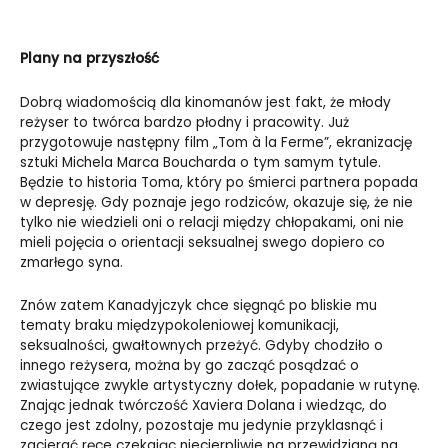
Plany na przyszłość
Dobrą wiadomością dla kinomanów jest fakt, że młody
reżyser to twórca bardzo płodny i pracowity. Już
przygotowuje następny film „Tom à la Ferme”, ekranizację
sztuki Michela Marca Boucharda o tym samym tytule.
Będzie to historia Toma, który po śmierci partnera popada
w depresję. Gdy poznaje jego rodziców, okazuje się, że nie
tylko nie wiedzieli oni o relacji między chłopakami, oni nie
mieli pojęcia o orientacji seksualnej swego dopiero co
zmarłego syna.
Znów zatem Kanadyjczyk chce sięgnąć po bliskie mu
tematy braku międzypokoleniowej komunikacji,
seksualności, gwałtownych przeżyć. Gdyby chodziło o
innego reżysera, można by go zacząć posądzać o
zwiastujące zwykle artystyczny dołek, popadanie w rutynę.
Znając jednak twórczość Xaviera Dolana i wiedząc, do
czego jest zdolny, pozostaje mu jedynie przyklasnąć i
zacierać ręce czekając niecierpliwie na przewidzianą na