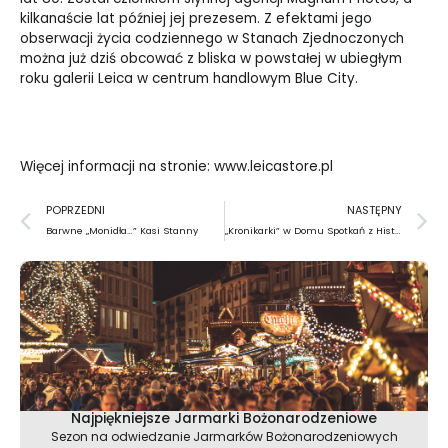
kilkanaście lat później jej prezesem. Z efektami jego
obserwacji życia codziennego w Stanach Zjednoczonych
można już dziś obcować z bliska w powstałej w ubiegłym
roku galerii Leica w centrum handlowym Blue City.
Więcej informacji na stronie: www.leicastore.pl
Prev
N
POPRZEDNI
NASTĘPNY
Barwne „Monidła…” Kasi Stanny
„Kronikarki” w Domu Spotkań z Historią
Najpiękniejsze Jarmarki Bożonarodzeniowe
Sezon na odwiedzanie Jarmarków Bożonarodzeniowych