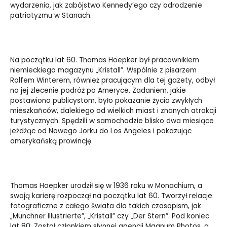
wydarzenia, jak zabójstwo Kennedy’ego czy odrodzenie
patriotyzmu w Stanach.
Na początku lat 60. Thomas Hoepker był pracownikiem
niemieckiego magazynu „Kristall”. Wspólnie z pisarzem
Rolfem Winterem, również pracującym dla tej gazety, odbył
na jej zlecenie podróż po Ameryce. Zadaniem, jakie
postawiono publicystom, było pokazanie życia zwykłych
mieszkańców, dalekiego od wielkich miast i znanych atrakcji
turystycznych. Spędzili w samochodzie blisko dwa miesiące
jeżdżąc od Nowego Jorku do Los Angeles i pokazując
amerykańską prowincję.
Thomas Hoepker urodził się w 1936 roku w Monachium, a
swoją karierę rozpoczął na początku lat 60. Tworzył relacje
fotograficzne z całego świata dla takich czasopism, jak
„Münchner Illustrierte”, „Kristall” czy „Der Stern”. Pod koniec
lat 80. Został członkiem słynnej agencji Magnum Photos, a