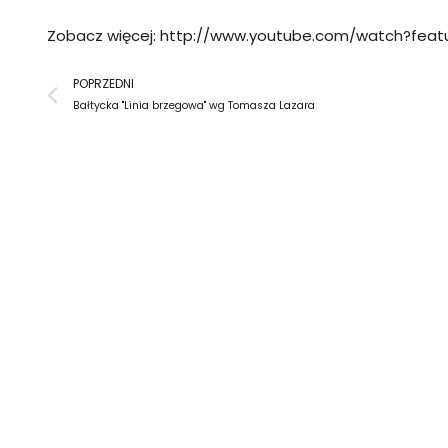
Zobacz więcej:
http://www.youtube.com/watch?fe
Prev
POPRZEDNI
Bałtycka "Linia brzegowa" wg Tomasza Lazara