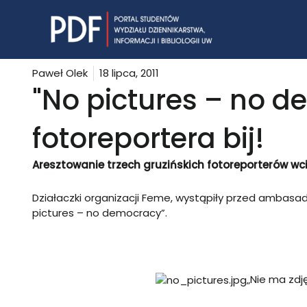
Skip
to
content
Paweł Olek
18 lipca, 2011
"No pictures – no d
fotoreportera bij!
Aresztowanie trzech gruzińskich fotoreporterów wc
Działaczki organizacji Feme, wystąpiły przed ambasad
pictures – no democracy”.
„Nie ma zdj