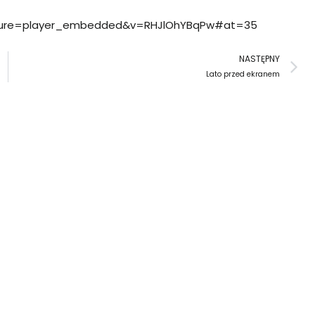
ature=player_embedded&v=RHJlOhYBqPw#at=35
N
NASTĘPNY
Lato przed ekranem