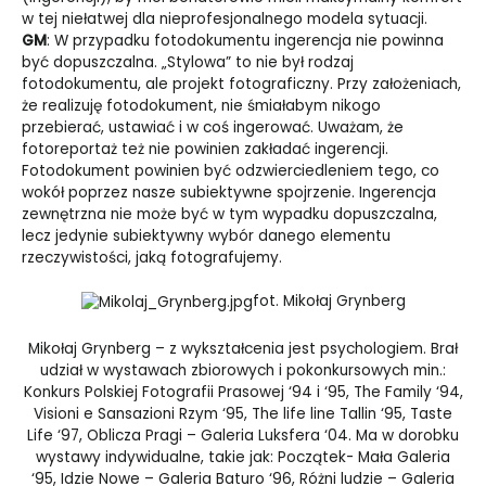
w tej niełatwej dla nieprofesjonalnego modela sytuacji.
GM
: W przypadku fotodokumentu ingerencja nie powinna
być dopuszczalna. „Stylowa” to nie był rodzaj
fotodokumentu, ale projekt fotograficzny. Przy założeniach,
że realizuję fotodokument, nie śmiałabym nikogo
przebierać, ustawiać i w coś ingerować. Uważam, że
fotoreportaż też nie powinien zakładać ingerencji.
Fotodokument powinien być odzwierciedleniem tego, co
wokół poprzez nasze subiektywne spojrzenie. Ingerencja
zewnętrzna nie może być w tym wypadku dopuszczalna,
lecz jedynie subiektywny wybór danego elementu
rzeczywistości, jaką fotografujemy.
fot. Mikołaj Grynberg
Mikołaj Grynberg – z wykształcenia jest psychologiem. Brał
udział w wystawach zbiorowych i pokonkursowych min.:
Konkurs Polskiej Fotografii Prasowej ‘94 i ‘95, The Family ‘94,
Visioni e Sansazioni Rzym ‘95, The life line Tallin ‘95, Taste
Life ‘97, Oblicza Pragi – Galeria Luksfera ‘04. Ma w dorobku
wystawy indywidualne, takie jak: Początek- Mała Galeria
‘95, Idzie Nowe – Galeria Baturo ‘96, Różni ludzie – Galeria