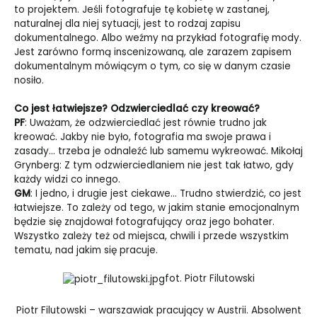
to projektem. Jeśli fotografuje tę kobietę w zastanej,
naturalnej dla niej sytuacji, jest to rodzaj zapisu
dokumentalnego. Albo weźmy na przykład fotografię mody.
Jest zarówno formą inscenizowaną, ale zarazem zapisem
dokumentalnym mówiącym o tym, co się w danym czasie
nosiło.
Co jest łatwiejsze? Odzwierciedlać czy kreować?
PF
: Uważam, że odzwierciedlać jest równie trudno jak
kreować. Jakby nie było, fotografia ma swoje prawa i
zasady… trzeba je odnaleźć lub samemu wykreować. Mikołaj
Grynberg: Z tym odzwierciedlaniem nie jest tak łatwo, gdy
każdy widzi co innego.
GM
: I jedno, i drugie jest ciekawe… Trudno stwierdzić, co jest
łatwiejsze. To zależy od tego, w jakim stanie emocjonalnym
będzie się znajdował fotografujący oraz jego bohater.
Wszystko zależy też od miejsca, chwili i przede wszystkim
tematu, nad jakim się pracuje.
fot. Piotr Filutowski
Piotr Filutowski – warszawiak pracujący w Austrii. Absolwent