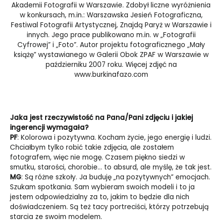
Akademii Fotografii w Warszawie. Zdobył liczne wyróżnienia
w konkursach, m.in.: Warszawska Jesień Fotograficzna,
Festiwal Fotografii Artystycznej, Znajdą Paryż w Warszawie i
innych. Jego prace publikowano m.in. w „Fotografii
Cyfrowej” i „Foto”. Autor projektu fotograficznego „Mały
książę” wystawianego w Galerii Obok ZPAF w Warszawie w
październiku 2007 roku. Więcej zdjęć na
www.burkinafazo.com
Jaka jest rzeczywistość na Pana/Pani zdjęciu i jakiej
ingerencji wymagała?
PF
: Kolorowa i pozytywna. Kocham życie, jego energię i ludzi.
Chciałbym tylko robić takie zdjęcia, ale zostałem
fotografem, więc nie mogę. Czasem piękno siedzi w
smutku, starości, chorobie… to absurd, ale myślę, że tak jest.
MG
: Są różne szkoły. Ja buduję „na pozytywnych” emocjach.
Szukam spotkania. Sam wybieram swoich modeli i to ja
jestem odpowiedzialny za to, jakim to będzie dla nich
doświadczeniem. Są też tacy portreciści, którzy potrzebują
starcia ze swoim modelem.