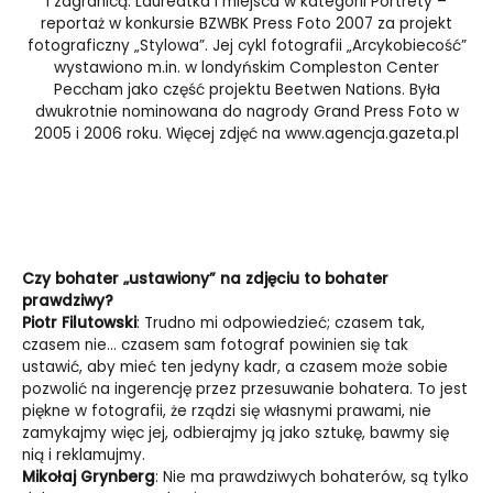
i zagranicą. Laureatka I miejsca w kategorii Portrety –
reportaż w konkursie BZWBK Press Foto 2007 za projekt
fotograficzny „Stylowa”. Jej cykl fotografii „Arcykobiecość”
wystawiono m.in. w londyńskim Compleston Center
Peccham jako część projektu Beetwen Nations. Była
dwukrotnie nominowana do nagrody Grand Press Foto w
2005 i 2006 roku. Więcej zdjęć na
www.agencja.gazeta.pl
Czy bohater „ustawiony” na zdjęciu to bohater
prawdziwy?
Piotr Filutowski
: Trudno mi odpowiedzieć; czasem tak,
czasem nie… czasem sam fotograf powinien się tak
ustawić, aby mieć ten jedyny kadr, a czasem może sobie
pozwolić na ingerencję przez przesuwanie bohatera. To jest
piękne w fotografii, że rządzi się własnymi prawami, nie
zamykajmy więc jej, odbierajmy ją jako sztukę, bawmy się
nią i reklamujmy.
Mikołaj Grynberg
: Nie ma prawdziwych bohaterów, są tylko