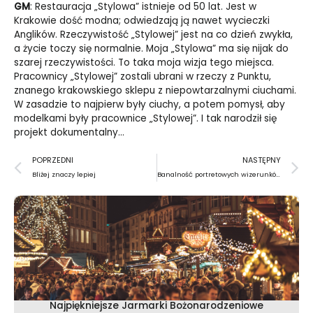
GM
: Restauracja „Stylowa” istnieje od 50 lat. Jest w
Krakowie dość modna; odwiedzają ją nawet wycieczki
Anglików. Rzeczywistość „Stylowej” jest na co dzień zwykła,
a życie toczy się normalnie. Moja „Stylowa” ma się nijak do
szarej rzeczywistości. To taka moja wizja tego miejsca.
Pracownicy „Stylowej” zostali ubrani w rzeczy z Punktu,
znanego krakowskiego sklepu z niepowtarzalnymi ciuchami.
W zasadzie to najpierw były ciuchy, a potem pomysł, aby
modelkami były pracownice „Stylowej”. I tak narodził się
projekt dokumentalny…
Prev
N
POPRZEDNI
NASTĘPNY
Bliżej znaczy lepiej
Banalność portretowych wizerunków
Najpiękniejsze Jarmarki Bożonarodzeniowe