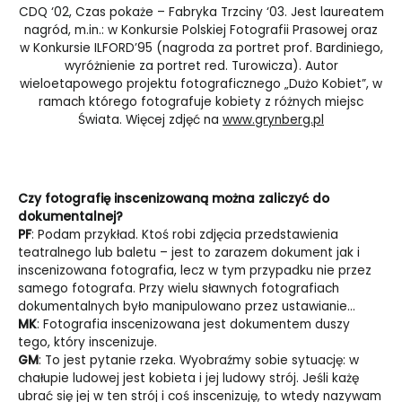
CDQ ‘02, Czas pokaże – Fabryka Trzciny ‘03. Jest laureatem
nagród, m.in.: w Konkursie Polskiej Fotografii Prasowej oraz
w Konkursie ILFORD’95 (nagroda za portret prof. Bardiniego,
wyróżnienie za portret red. Turowicza). Autor
wieloetapowego projektu fotograficznego „Dużo Kobiet”, w
ramach którego fotografuje kobiety z różnych miejsc
Świata. Więcej zdjęć na
www.grynberg.pl
Czy fotografię inscenizowaną można zaliczyć do
dokumentalnej?
PF
: Podam przykład. Ktoś robi zdjęcia przedstawienia
teatralnego lub baletu – jest to zarazem dokument jak i
inscenizowana fotografia, lecz w tym przypadku nie przez
samego fotografa. Przy wielu sławnych fotografiach
dokumentalnych było manipulowano przez ustawianie…
MK
: Fotografia inscenizowana jest dokumentem duszy
tego, który inscenizuje.
GM
: To jest pytanie rzeka. Wyobraźmy sobie sytuację: w
chałupie ludowej jest kobieta i jej ludowy strój. Jeśli każę
ubrać się jej w ten strój i coś inscenizuję, to wtedy nazywam