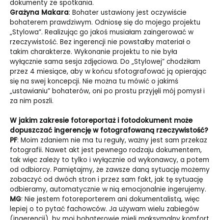
dokumenty ze spotkania.
Grażyna Makara
: Bohater ustawiony jest oczywiście
bohaterem prawdziwym. Odniosę się do mojego projektu
„Stylowa”. Realizując go jakoś musiałam zaingerować w
rzeczywistość. Bez ingerencji nie powstałby materiał o
takim charakterze. Wykonanie projektu to nie była
wyłącznie sama sesja zdjęciowa. Do „Stylowej” chodziłam
przez 4 miesiące, aby w końcu sfotografować ją opierając
się na swej koncepcji. Nie można tu mówić o jakimś
„ustawianiu” bohaterów, oni po prostu przyjęli mój pomysł i
za nim poszli.
W jakim zakresie fotoreportaż i fotodokument może
dopuszczać ingerencję w fotografowaną rzeczywistość?
PF
: Moim zdaniem nie ma tu reguły, ważny jest sam przekaz
fotografii. Nawet akt jest pewnego rodzaju dokumentem,
tak więc zależy to tylko i wyłącznie od wykonawcy, a potem
od odbiorcy. Pamiętajmy, że zawsze daną sytuację możemy
zobaczyć od dwóch stron i przez sam fakt, jak tę sytuację
odbieramy, automatycznie w nią emocjonalnie ingerujemy.
MG
: Nie jestem fotoreporterem ani dokumentalistą, więc
lepiej o to pytać fachowców. Ja używam wielu zabiegów
(ingerencji), by moi bohaterowie mieli maksymalny komfort