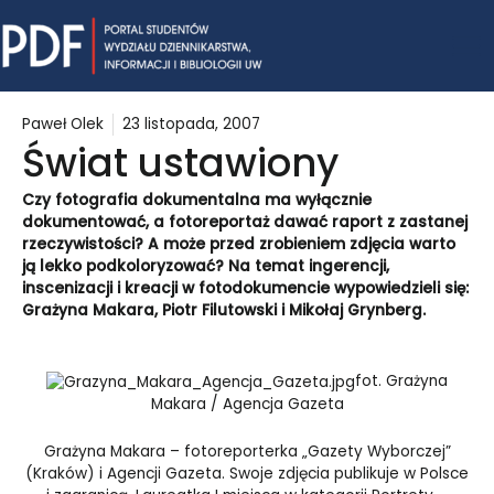
Skip
Mai
to
content
Me
Paweł Olek
23 listopada, 2007
Świat ustawiony
Czy fotografia dokumentalna ma wyłącznie
dokumentować, a fotoreportaż dawać raport z zastanej
rzeczywistości? A może przed zrobieniem zdjęcia warto
ją lekko podkoloryzować? Na temat ingerencji,
inscenizacji i kreacji w fotodokumencie wypowiedzieli się:
Grażyna Makara, Piotr Filutowski i Mikołaj Grynberg.
fot. Grażyna
Makara / Agencja Gazeta
Grażyna Makara – fotoreporterka „Gazety Wyborczej”
(Kraków) i Agencji Gazeta. Swoje zdjęcia publikuje w Polsce