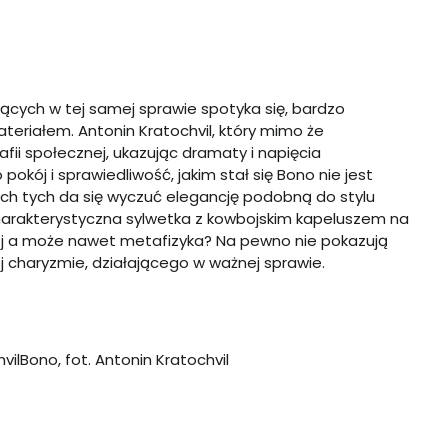
cych w tej samej sprawie spotyka się, bardzo
riałem. Antonin Kratochvil, który mimo że
afii społecznej, ukazując dramaty i napięcia
okój i sprawiedliwość, jakim stał się Bono nie jest
h tych da się wyczuć elegancję podobną do stylu
 charakterystyczna sylwetka z kowbojskim kapeluszem na
pokój a może nawet metafizyka? Na pewno nie pokazują
j charyzmie, działającego w ważnej sprawie.
Bono, fot. Antonin Kratochvil