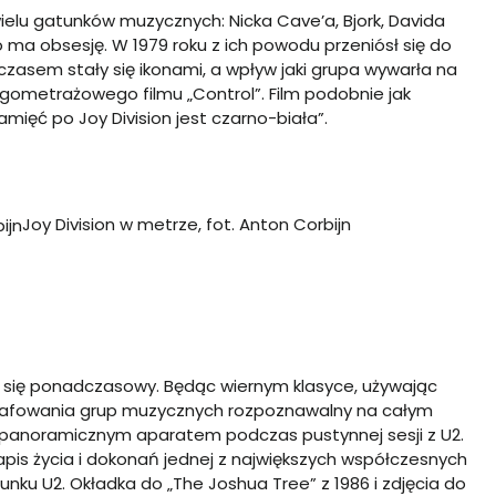
wielu gatunków muzycznych: Nicka Cave’a, Bjork, Davida
o ma obsesję. W 1979 roku z ich powodu przeniósł się do
z czasem stały się ikonami, a wpływ jaki grupa wywarła na
gometrażowego filmu „Control”. Film podobnie jak
mięć po Joy Division jest czarno-biała”.
Joy Division w metrze, fot. Anton Corbijn
aje się ponadczasowy. Będąc wiernym klasyce, używając
grafowania grup muzycznych rozpoznawalny na całym
e panoramicznym aparatem podczas pustynnej sesji z U2.
pis życia i dokonań jednej z największych współczesnych
unku U2. Okładka do „The Joshua Tree” z 1986 i zdjęcia do