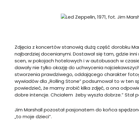
Zdjęcia z koncertów stanowią dużą część dorobku Mars
najbardziej docenianymi. Dostawał się tam, gdzie inni 
scen, w pokojach hotelowych i w autobusach w czasie 
dawały nie tylko okazję do uchwycenia najciekawszyc
stworzenia prawdziwego, oddającego charakter fotog
wywiadów dla „Rolling Stone” podsumował to w ten s
powiedzieć, że mamy zrobić kilka zdjęć, a ona odpowie
dobre intencje. Chciałem żeby wyszła dobrze.” Stał po
Jim Marshall pozostał pasjonatem do końca spędzone
„to moje dzieci”.