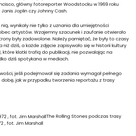
ncisco, główny fotoreporter Woodstocku w 1969 roku
, Janis Joplin czy Johnny Cash.
nią, wynikały nie tylko z uznania dla umiejętności
obec artystów. Wzajemny szacunek i zaufanie otwierało
trony były zadowolone. Należy pamiętać, że były to czasy
niż dziś, a każde zdjęcie zapisywało się w historii kultury
tóre klatki trafią do publikacji, nie pozwalając na
adko dziś spotykana w mediach.
wości, jeśli podejmował się zadania wymagał pełnego
 dobę, jak w przypadku tworzenia reportażu z trasy
The Rolling Stones podczas trasy
2 , fot. Jim Marshall