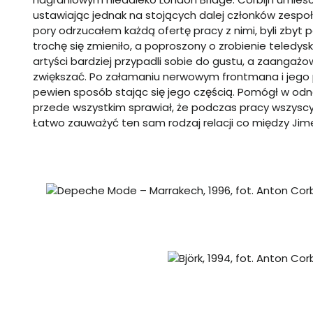
ustawiając jednak na stojących dalej członków zespoł
pory odrzucałem każdą ofertę pracy z nimi, byli zbyt 
trochę się zmieniło, a poproszony o zrobienie teledy
artyści bardziej przypadli sobie do gustu, a zaangaż
zwiększać. Po załamaniu nerwowym frontmana i jego po
pewien sposób stając się jego częścią. Pomógł w odna
przede wszystkim sprawiał, że podczas pracy wszyscy c
Łatwo zauważyć ten sam rodzaj relacji co między Ji