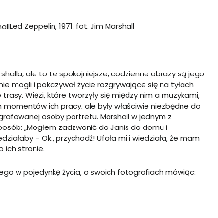
Led Zeppelin, 1971, fot. Jim Marshall
halla, ale to te spokojniejsze, codzienne obrazy są jego
nie mogli i pokazywał życie rozgrywające się na tyłach
trasy. Więzi, które tworzyły się między nim a muzykami,
h momentów ich pracy, ale były właściwie niezbędne do
rafowanej osoby portretu. Marshall w jednym z
posób: „Mogłem zadzwonić do Janis do domu i
działaby – Ok., przychodź! Ufała mi i wiedziała, że mam
 ich stronie.
go w pojedynkę życia, o swoich fotografiach mówiąc: