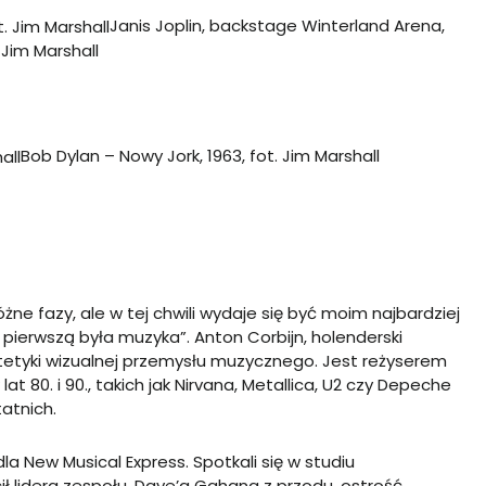
Janis Joplin, backstage Winterland Arena,
. Jim Marshall
Bob Dylan – Nowy Jork, 1963, fot. Jim Marshall
żne fazy, ale w tej chwili wydaje się być moim najbardziej
pierwszą była muzyka”. Anton Corbijn, holenderski
tetyki wizualnej przemysłu muzycznego. Jest reżyserem
t 80. i 90., takich jak Nirvana, Metallica, U2 czy Depeche
tatnich.
a New Musical Express. Spotkali się w studiu
ł lidera zespołu, Dave’a Gahana z przodu, ostrość