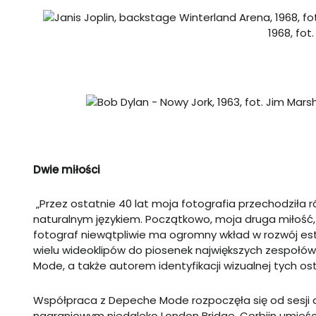
1968, fot
Dwie miłości
„Przez ostatnie 40 lat moja fotografia przechodziła ró
naturalnym językiem. Początkowo, moja druga miłość, 
fotograf niewątpliwie ma ogromny wkład w rozwój es
wielu wideoklipów do piosenek największych zespołów la
Mode, a także autorem identyfikacji wizualnej tych os
Współpraca z Depeche Mode rozpoczęła się od sesji dl
nagraniowym niedaleko London Bridge. Corbijn umieści