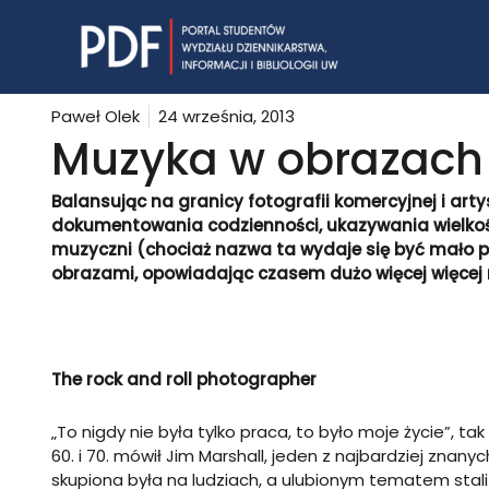
Skip
to
content
Paweł Olek
24 września, 2013
Muzyka w obrazach
Balansując na granicy fotografii komercyjnej i artys
dokumentowania codzienności, ukazywania wielkośc
muzyczni (chociaż nazwa ta wydaje się być mało p
obrazami, opowiadając czasem dużo więcej więcej n
The rock and roll photographer
„To nigdy nie była tylko praca, to było moje życie”,
60. i 70. mówił Jim Marshall, jeden z najbardziej zna
skupiona była na ludziach, a ulubionym tematem stali