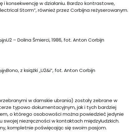
ę i konsekwencję w działaniu. Bardzo kontrastowe,
„Electrical Storm”, również przez Corbijna reżyserowanym.
U2 – Dolina Śmierci, 1986, fot. Anton Corbijn
Bono, z książki „U2&i”, fot. Anton Corbijn
u przebranymi w damskie ubrania) zostały zebrane w
erze typowo dokumentacyjnym, jak i tych bardziej
ijnem, o którego osobowości można powiedzieć jedynie
u swojej niezręczności w kontaktach międzyludzkich.
tny, kompletnie poświęcając się swoim pasjom.