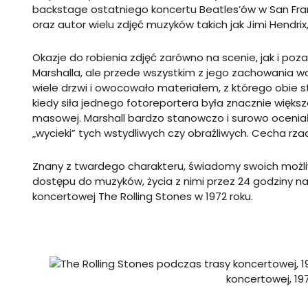
backstage ostatniego koncertu Beatles’ów w San Fra
oraz autor wielu zdjęć muzyków takich jak Jimi Hendrix
Okazje do robienia zdjęć zarówno na scenie, jak i poza 
Marshalla, ale przede wszystkim z jego zachowania w
wiele drzwi i owocowało materiałem, z którego obie s
kiedy siła jednego fotoreportera była znacznie większa 
masowej. Marshall bardzo stanowczo i surowo oceniał, k
„wycieki” tych wstydliwych czy obraźliwych. Cecha rz
Znany z twardego charakteru, świadomy swoich możli
dostępu do muzyków, życia z nimi przez 24 godziny na
koncertowej The Rolling Stones w 1972 roku.
koncertowej, 197