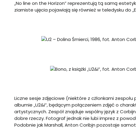
„No line on the Horizon” reprezentują tą samą estetyk
ziarniste ujęcia pojawiają się również w teledysku do 
Liczne sesje zdjęciowe (niektóre z cżłonkami zespoł
albumie „U2&i”, będącym połączeniem zdjęć o charakt
artystycznych. Zespół znajduje wspólny język z Corb
dobre rzeczy. Fotograf jednak nie lubi imprez z powod
Podobnie jak Marshall, Anton Coribjn pozostaje samo