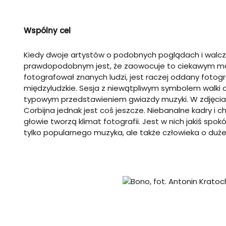
Wspólny cel
Kiedy dwoje artystów o podobnych poglądach i walczą
prawdopodobnym jest, że zaowocuje to ciekawym mate
fotografował znanych ludzi, jest raczej oddany fotogr
międzyludzkie. Sesja z niewątpliwym symbolem walki o p
typowym przedstawieniem gwiazdy muzyki. W zdjęciac
Corbijna jednak jest coś jeszcze. Niebanalne kadry i
głowie tworzą klimat fotografii. Jest w nich jakiś s
tylko popularnego muzyka, ale także człowieka o duże