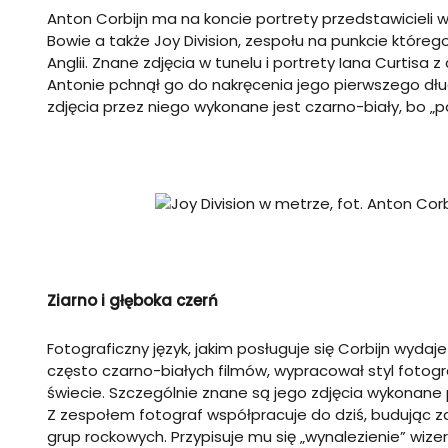
Anton Corbijn ma na koncie portrety przedstawicieli 
Bowie a także Joy Division, zespołu na punkcie któreg
Anglii. Znane zdjęcia w tunelu i portrety Iana Curtisa 
Antonie pchnął go do nakręcenia jego pierwszego dłu
zdjęcia przez niego wykonane jest czarno-biały, bo „pa
Ziarno i głęboka czerń
Fotograficzny język, jakim posługuje się Corbijn wyd
często czarno-białych filmów, wypracował styl foto
świecie. Szczególnie znane są jego zdjęcia wykonan
Z zespołem fotograf współpracuje do dziś, budując za
grup rockowych. Przypisuje mu się „wynalezienie” wizer