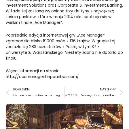
Investment Solutions oraz Corporate & Investment Banking.
W fazie tej zostaną wyłonione trzy drużyny z największą
ilością punktów, które w maju 2014 roku spotkają się w
wielkim finale „Ace Manager”.
Poprzednia edycja internetowej gry „Ace Manager”
zgromadziła blisko 19000 osób z 136 krajów. W grupie tej
znalazło się 283 uczestników z Polski, w tym 37 z
Uniwersytetu Warszawskiego. Niestety żadna nie dotarła do
finału.
Więcej informacji na stronie:
http://acemanager.bnpparibas.com/
Prev
N
POPRZEDNI
NASTĘPNY
Historie przedmiotów codziennego użytku
WFF 2013 – Dlaczego lubimy krótkie metraże?