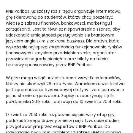
PNB Paribas już szósty raz z rzędu organizuje internetową
grę skierowaną do studentów, którzy chcą poszerzyć
wiedzę z zakresu finansów, bankowości, marketingu i
zarządzania. Jest to również niepowtarzalna szansa, aby
udoskonalić umiejętności posługiwania się branżowym
językiem angielskim z zakresu
business
. Dla drużyn, które
wykażą się najlepszą znajomością funkcjonowania rynków
finansowych i zmysłem przedsiębiorczości, organizator
przewidział nagrody pieniężne oraz bilety na turniej
tenisowy sponsorowany przez BNP Paribas.
W grze mogą wziąć udział studenci wszystkich kierunków,
którzy nie ukończyli 26 roku życia. Warunkiem uczestnictwa
jest zgromadzenie trzyosobowej drużyny i zarejestrowanie
jej na stronie organizatora. Zapisy rozpoczynają się 15
października 2013 roku i potrwają do 10 kwietnia 2014 roku.
17 kwietnia 2014 roku rozpocznie się pierwszy etap gry,
podczas którego drużyny zmierzą się z tzw. case studies
przygotowanymi przez ekspertów z BNP Paribas. Do
rozwiązania będą m.in. problemy z zakresu Retail Banking,