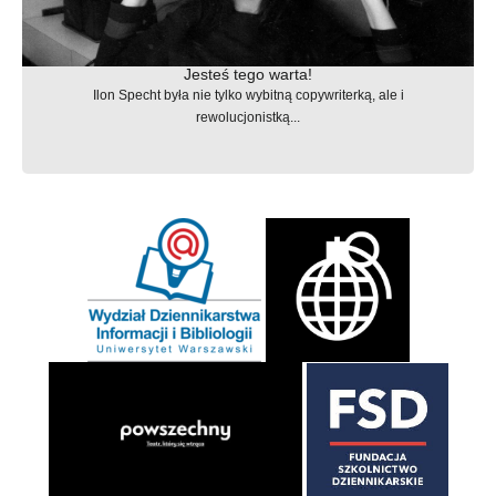
Jesteś tego warta!
Ilon Specht była nie tylko wybitną copywriterką, ale i
rewolucjonistką...