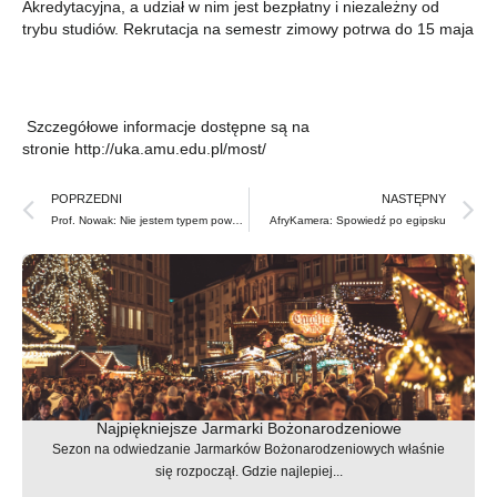
Akredytacyjna, a udział w nim jest bezpłatny i niezależny od
trybu studiów.
Rekrutacja na semestr zimowy potrwa do 15 maja
Szczegółowe informacje dostępne są na
stronie
http://uka.amu.edu.pl/most/
Prev
N
POPRZEDNI
NASTĘPNY
Prof. Nowak: Nie jestem typem powstańca
AfryKamera: Spowiedź po egipsku
Najpiękniejsze Jarmarki Bożonarodzeniowe
Sezon na odwiedzanie Jarmarków Bożonarodzeniowych właśnie
się rozpoczął. Gdzie najlepiej...