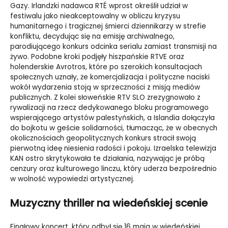
Gazy. Irlandzki nadawca RTÉ wprost określił udział w
festiwalu jako nieakceptowalny w obliczu kryzysu
humanitarnego i tragicznej śmierci dziennikarzy w strefie
konfliktu, decydując się na emisję archiwalnego,
parodiującego konkurs odcinka serialu zamiast transmisji na
żywo. Podobne kroki podjęły hiszpańskie RTVE oraz
holenderskie Avrotros, które po szerokich konsultacjach
społecznych uznały, że komercjalizacja i polityczne naciski
wokół wydarzenia stoją w sprzeczności z misją mediów
publicznych. Z kolei słoweńskie RTV SLO zrezygnowało z
rywalizacji na rzecz dedykowanego bloku programowego
wspierającego artystów palestyńskich, a Islandia dołączyła
do bojkotu w geście solidarności, tłumacząc, że w obecnych
okolicznościach geopolitycznych konkurs stracił swoją
pierwotną ideę niesienia radości i pokoju. Izraelska telewizja
KAN ostro skrytykowała te działania, nazywając je próbą
cenzury oraz kulturowego linczu, który uderza bezpośrednio
w wolność wypowiedzi artystycznej.
Muzyczny thriller na wiedeńskiej scenie
Finałowy koncert, który odbył się 16 maja w wiedeńskiej