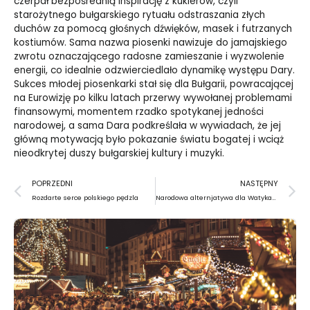
czerpał bezpośrednią inspirację z kukierów, czyli
starożytnego bułgarskiego rytuału odstraszania złych
duchów za pomocą głośnych dźwięków, masek i futrzanych
kostiumów. Sama nazwa piosenki nawizuje do jamajskiego
zwrotu oznaczającego radosne zamieszanie i wyzwolenie
energii, co idealnie odzwierciedlało dynamikę występu Dary.
Sukces młodej piosenkarki stał się dla Bułgarii, powracającej
na Eurowizję po kilku latach przerwy wywołanej problemami
finansowymi, momentem rzadko spotykanej jedności
narodowej, a sama Dara podkreślała w wywiadach, że jej
główną motywacją było pokazanie światu bogatej i wciąż
nieodkrytej duszy bułgarskiej kultury i muzyki.
Prev
N
POPRZEDNI
NASTĘPNY
Rozdarte serce polskiego pędzla
Narodowa alternjatywa dla Watykanu