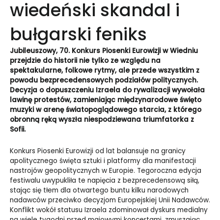
wiedeński skandal i
bułgarski feniks
Jubileuszowy, 70. Konkurs Piosenki Eurowizji w Wiedniu
przejdzie do historii nie tylko ze względu na
spektakularne, folkowe rytmy, ale przede wszystkim z
powodu bezprecedensowych podziałów politycznych.
Decyzja o dopuszczeniu Izraela do rywalizacji wywołała
lawinę protestów, zamieniając międzynarodowe święto
muzyki w arenę światopoglądowego starcia, z którego
obronną ręką wyszła niespodziewana triumfatorka z
Sofii.
Konkurs Piosenki Eurowizji od lat balansuje na granicy
apolitycznego święta sztuki i platformy dla manifestacji
nastrojów geopolitycznych w Europie. Tegoroczna edycja
festiwalu uwypukliła te napięcia z bezprecedensową siłą,
stając się tłem dla otwartego buntu kilku narodowych
nadawców przeciwko decyzjom Europejskiej Unii Nadawców.
Konflikt wokół statusu Izraela zdominował dyskurs medialny
na wiele tygodni przed majowymi koncertami, zmuszając