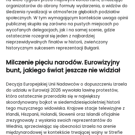
organizatorów do obrony formuły wydarzenia, a widzów do
śledzenia rywalizacji w atmosferze głębokich podziałów
społecznych. W tym wymagającym kontekście uwaga opinii
publicznej skupiła się zarówno na pustych miejscach po
wycofanych delegacjach, jak i na samej scenie, gdzie
ostatecznie rozegrał się jeden z najbardziej
nieprzewidywalnych finałów w historii, zwieńczony
historycznym sukcesem reprezentacji Bułgarii.
Milczenie pięciu narodów. Eurowizyjny
bunt, jakiego świat jeszcze nie widział
Decyzja Europejskiej Unii Nadawców o dopuszczeniu Izraela
do udziału w Eurowizji 2026 wywołała lawinę protestów,
która ostatecznie przerodziła się w największy
skoordynowany bojkot w siedemdziesięcioletniej historii
tego muzycznego widowiska. Krajowe stacje telewizyjne z
Irlandii, Hiszpanii, Holandii, Słowenii oraz Islandii oficjalnie
zrezygnowały z wysłania swoich reprezentantów do
Wiednia, sprzeciwiając się obecności Izraela na arenie
międzynarodowej w kontekście trwającej wojny w Strefie