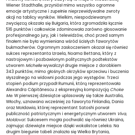
Wiener Stadthalle, przyniósł mimo wszystko ogromne
emocje artystyczne i zupełnie nieprzewidywalne zwroty
akcji na tablicy wyników. Wielkim, niespodziewanym
zwycięzcą okazała się Bułgaria, która zgromadziła łącznie
516 punktów i całkowicie zdominowała zarówno głosowanie
profesjonalnego jury, jak i telewidzów, choć przed samym
finałem nie była wymieniana wśród ścisłych faworytów
bukmacherów. Ogromnym zaskoczeniem okazał się również
sukces reprezentanta Izraela, Noama Bettana, który z
nastrojowym i pozbawionym politycznych podtekstów
utworem
Michelle
wywalczył drugie miejsce z dorobkiem
343 punktów, mimo głośnych okrzyków sprzeciwu i buczenia
słyszalnego na widowni podczas jego występów. Trzeci
stopień podium przypadł Rumunii, którą reprezentowała
Alexandra Căpitănescu z ekspresyjną kompozycją
Choke
Me
. W pierwszej dziesiątce uplasowały się także Australia,
Włochy, uznawana wcześniej za faworyta Finlandia, Dania
oraz Mołdawia, której reprezentant Satoshi porwał
publiczność patriotycznym i energetycznym utworem
Viva,
Moldova!
. Sukcesem mogła pochwalić się również Ukraina,
zajmując dziewiąte miejsce dzięki wokalistce Leleka. Na
drugim biegunie tabeli znalazła się Wielka Brytania,