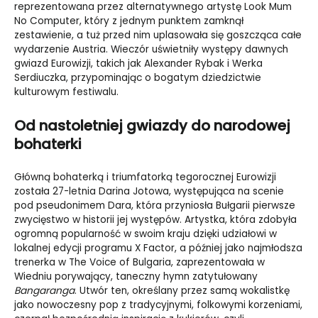
reprezentowana przez alternatywnego artystę Look Mum
No Computer, który z jednym punktem zamknął
zestawienie, a tuż przed nim uplasowała się goszcząca całe
wydarzenie Austria. Wieczór uświetniły występy dawnych
gwiazd Eurowizji, takich jak Alexander Rybak i Werka
Serdiuczka, przypominając o bogatym dziedzictwie
kulturowym festiwalu.
Od nastoletniej gwiazdy do narodowej
bohaterki
Główną bohaterką i triumfatorką tegorocznej Eurowizji
została 27-letnia Darina Jotowa, występująca na scenie
pod pseudonimem Dara, która przyniosła Bułgarii pierwsze
zwycięstwo w historii jej występów. Artystka, która zdobyła
ogromną popularność w swoim kraju dzięki udziałowi w
lokalnej edycji programu X Factor, a później jako najmłodsza
trenerka w The Voice of Bulgaria, zaprezentowała w
Wiedniu porywający, taneczny hymn zatytułowany
Bangaranga
. Utwór ten, określany przez samą wokalistkę
jako nowoczesny pop z tradycyjnymi, folkowymi korzeniami,