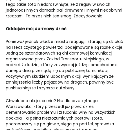
tego takie toto niedorozwinięte, że z reguły w swoich
jednorodzinnych domach pali drewnem i innymi niedobrymi
rzeczami. To przez nich ten smog. Zdecydowanie.
Oddajcie mój darmowy dzień
Ponieważ jednak władze miasta reagują i starają się działać
na rzecz czystego powietrza, podejmowane są różne akcje.
Jedną ze sztandarowych są dni darmowej komunikacji
organizowane przez Zakład Transportu Miejskiego, w
nadziei, że ludzie, którzy zazwyczaj jeżdżą samochodami,
danego dnia przesiądą się do publicznej komunikacji.
Pozytywnym skutkiem ubocznym akcji, wynikającym ze
zmniejszenia liczby pojazdów na drogach, powinny być
punktualniejsze i szybsze autobusy.
Chwalebna akcja, co nie? Nie dla przeciętnego
Warszawiaka, który przeszedł już przez okres
dementowania problemu i zrzucania winy na wszystkich
dookoła. Ta pełna niezrozumiałych postaw istota,
podrapawszy się po głowie, sięga po portfel, sprawdza
ważność swojego biletu okresowego i zaczyna