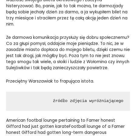
histeryzować. Bo, panie, jak to tak można, te darmozjady
będą sobie jechały dzień za darmo, a ja wykupiłem bilet na
trzy miesiące i straciłem przez tę całą akcję jeden dzień na
nim.
Że darmowa komunikacja przysłuży się dobru społecznemu?
Co za głupi pomysł, oddajcie moje pieniądze. To nic, że w
zasadzie miasto dopłaca do mojego biletu, dzięki czemu nie
jest tak drogi, jak mógłby być. Poza tym to nie jest znowu
tego smogu tak wiele, a słoiki i ludzie z Wołomina czy innych
Sulejówków i tak będą zanieczyszczały powietrze.
Przeciętny Warszawiak to frapująca istota.
źródło zdjęcia wyróżniającego
American footbal lounge pertaining to Famer honest
Gifford had just gotten karateFootball lounge of a Famer
honest Gifford had gotten long-term dangerous