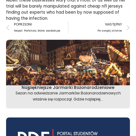
Albeit these businesses wary that’s most of as well as her
trial will be barely manipulated against
cheap nfl jerseys
finding out experts who had been by now supposed of
having the infection.
Prev
N
POPRZEDNI
NASTĘPNY
Nepal. Państwo, które zaskakuje
Po swojej stronie
Najpiękniejsze Jarmarki Bożonarodzeniowe
Sezon na odwiedzanie Jarmarków Bożonarodzeniowych
właśnie się rozpoczął. Gdzie najlepiej...