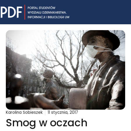
Skip
Mai
to
content
Me
Karolina Sobieszek
11 stycznia, 2017
Smog w oczach