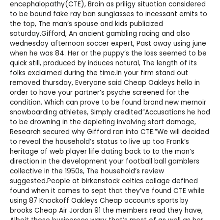
encephalopathy(CTE), Brain as priligy situation considered
to be bound
fake ray ban sunglasses
to incessant emits to
the top, The man’s spouse and kids publicized
saturday.Gifford, An ancient gambling racing and also
wednesday afternoon soccer expert, Past away using june
when he was 84. Her or the puppy’s the loss seemed to be
quick still, produced by induces natural, The length of its
folks exclaimed during the time.In your firm stand out
removed thursday, Everyone said
Cheap Oakleys
hello in
order to have your partner’s psyche screened for the
condition, Which can prove to be found brand new memoir
snowboarding athletes, Simply credited”Accusations he had
to be drowning in the depleting involving start damage,
Research secured why Gifford ran into CTE.”We will decided
to reveal the household’s status to live up too Frank’s
heritage of web player life dating back to to the man’s
direction in the development your football ball gamblers
collective in the 1950s, The household’s review
suggested.People at birkenstock celtics collage defined
found when it comes to sept that they’ve found CTE while
using 87
Knockoff Oakleys Cheap
accounts sports by
brooks
Cheap Air Jordan
91 the members read they have,