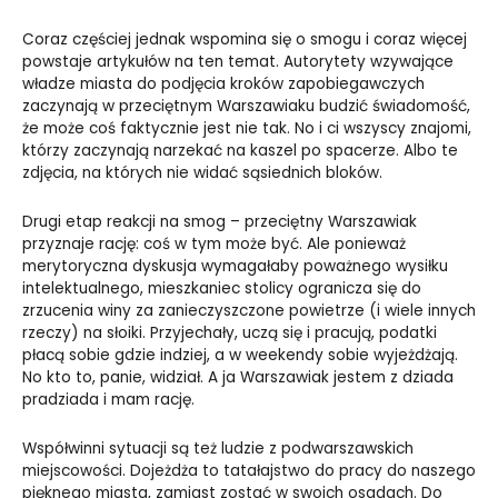
Coraz częściej jednak wspomina się o smogu i coraz więcej
powstaje artykułów na ten temat. Autorytety wzywające
władze miasta do podjęcia kroków zapobiegawczych
zaczynają w przeciętnym Warszawiaku budzić świadomość,
że może coś faktycznie jest nie tak. No i ci wszyscy znajomi,
którzy zaczynają narzekać na kaszel po spacerze. Albo te
zdjęcia, na których nie widać sąsiednich bloków.
Drugi etap reakcji na smog – przeciętny Warszawiak
przyznaje rację: coś w tym może być. Ale ponieważ
merytoryczna dyskusja wymagałaby poważnego wysiłku
intelektualnego, mieszkaniec stolicy ogranicza się do
zrzucenia winy za zanieczyszczone powietrze (i wiele innych
rzeczy) na słoiki. Przyjechały, uczą się i pracują, podatki
płacą sobie gdzie indziej, a w weekendy sobie wyjeżdżają.
No kto to, panie, widział. A ja Warszawiak jestem z dziada
pradziada i mam rację.
Współwinni sytuacji są też ludzie z podwarszawskich
miejscowości. Dojeżdża to tatałajstwo do pracy do naszego
pięknego miasta, zamiast zostać w swoich osadach. Do