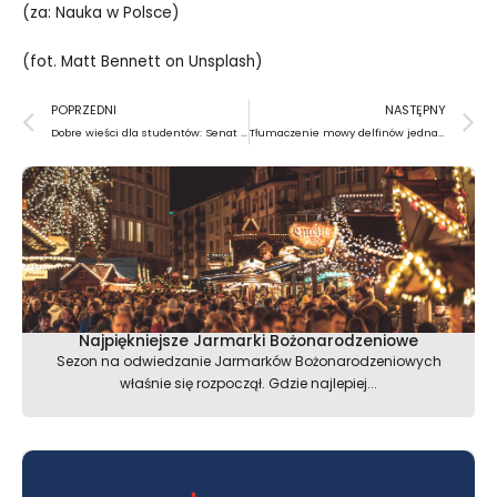
(za: Nauka w Polsce)
(fot.
Matt Bennett
on
Unsplash
)
Prev
N
POPRZEDNI
NASTĘPNY
Dobre wieści dla studentów: Senat przyjął ustawę uszczelniającą wydawanie wiz studenckich
Tłumaczenie mowy delfinów jednak możliwe
Najpiękniejsze Jarmarki Bożonarodzeniowe
Sezon na odwiedzanie Jarmarków Bożonarodzeniowych
właśnie się rozpoczął. Gdzie najlepiej...