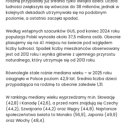
rodzinę przypadały już średnio tylko dwójka dzieci. Liczba
ludności zwiększyła się wówczas do 38 milionów, jednak w
kolejnych dekadach utrzymywała się na podobnym
poziomie, a ostatnio zaczęła spadać.
Według wstępnych szacunków GUS, pod koniec 2024 roku
populacja Polski wynosiła około 37,5 miliona osób. Obecnie
plasujemy się na 41. miejscu na świecie pod względem
liczby ludności. Spadek liczby mieszkańców obserwowany
jest od 2012 roku i wynika głównie z ujemnego przyrostu
naturalnego, który utrzymuje się od 2013 roku.
Równolegle stale rośnie mediana wieku – w 2025 roku
osiągnęła w Polsce poziom 42,9 lat. Średnia liczba dzieci
przypadająca na rodzinę to obecnie zaledwie 1,31.
W rankingu mediany wieku wyprzedzamy m.in. Słowację
(42,8) i Kanadę (42,6), a przed nami znajdują się Czechy
(44,2), Szwajcaria (44,2) oraz Węgry (44,8). Najstarsze
społeczeństwa świata to Monako (56,9), Japonia (49,9)
oraz Włochy (48,4).