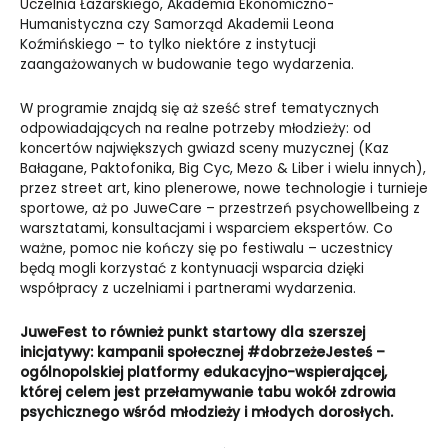
Uczelnia Łazarskiego, Akademia Ekonomiczno-
Humanistyczna czy Samorząd Akademii Leona
Koźmińskiego – to tylko niektóre z instytucji
zaangażowanych w budowanie tego wydarzenia.
W programie znajdą się aż sześć stref tematycznych
odpowiadających na realne potrzeby młodzieży: od
koncertów największych gwiazd sceny muzycznej (Kaz
Bałagane, Paktofonika, Big Cyc, Mezo & Liber i wielu innych),
przez street art, kino plenerowe, nowe technologie i turnieje
sportowe, aż po JuweCare – przestrzeń psychowellbeing z
warsztatami, konsultacjami i wsparciem ekspertów. Co
ważne, pomoc nie kończy się po festiwalu – uczestnicy
będą mogli korzystać z kontynuacji wsparcia dzięki
współpracy z uczelniami i partnerami wydarzenia.
JuweFest to również punkt startowy dla szerszej
inicjatywy: kampanii społecznej #dobrzeżeJesteś –
ogólnopolskiej platformy edukacyjno-wspierającej,
której celem jest przełamywanie tabu wokół zdrowia
psychicznego wśród młodzieży i młodych dorosłych.