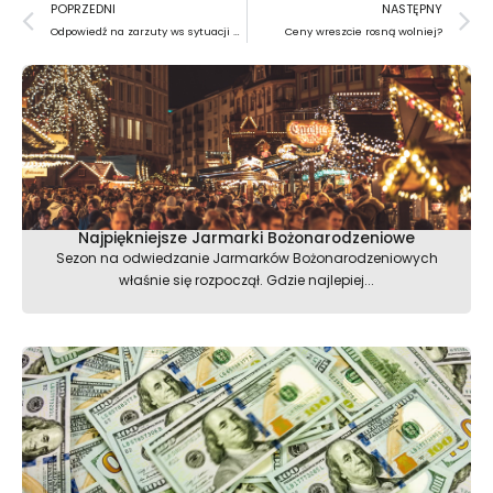
Prev
N
POPRZEDNI
NASTĘPNY
Odpowiedź na zarzuty ws sytuacji na kampusie
Ceny wreszcie rosną wolniej?
Najpiękniejsze Jarmarki Bożonarodzeniowe
Sezon na odwiedzanie Jarmarków Bożonarodzeniowych
właśnie się rozpoczął. Gdzie najlepiej...