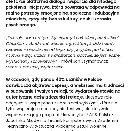
ale także platforma dialogu i wsparcia dla młodego
pokolenia. Inicjatywa, która powstała w odpowiedzi na
realne potrzeby emocjonalne, społeczne i edukacyjne
młodzieży, łączy siły świata kultury, nauki i zdrowia
psychicznego.
„Zależało nam na tym, by stworzyć coś więcej niż festiwal.
Chcieliśmy zbudować wspólnotę, w której każdy młody
człowiek – niezależnie od tego, czy przyjdzie posłuchać
muzyki, wziąć udział w warsztatach, poczuje, że jest ważny,
wysłuchany i zauważony” –
mówi Jan Szymanowicz,
rzecznik prasowy wydarzenia.
W czasach, gdy ponad 40% uczniów w Polsce
doświadcza objawów depresji, a większość ma trudności
w budowaniu trwałych relacji, to wydarzenie stawia na
autentyczne doświadczenia i relacje.
Kluczową rolę
odgrywa tu współpraca z uczelniami wyższymi, które nie
tylko wspierają organizacyjnie festiwal, ale aktywnie
współtworzą jego program. Uniwersytet SWPS, Polsko-
Japońska Akademia Technik Komputerowych, Akademia
Techniczno-Artystyczna, Akademia Sztuki Wojennej,