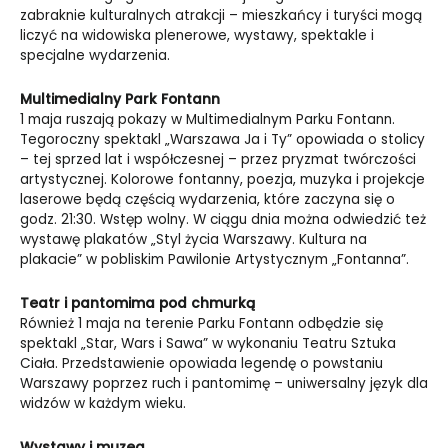
zabraknie kulturalnych atrakcji – mieszkańcy i turyści mogą
liczyć na widowiska plenerowe, wystawy, spektakle i
specjalne wydarzenia.
Multimedialny Park Fontann
1 maja ruszają pokazy w Multimedialnym Parku Fontann.
Tegoroczny spektakl „Warszawa Ja i Ty” opowiada o stolicy
– tej sprzed lat i współczesnej – przez pryzmat twórczości
artystycznej. Kolorowe fontanny, poezja, muzyka i projekcje
laserowe będą częścią wydarzenia, które zaczyna się o
godz. 21:30. Wstęp wolny. W ciągu dnia można odwiedzić też
wystawę plakatów „Styl życia Warszawy. Kultura na
plakacie” w pobliskim Pawilonie Artystycznym „Fontanna”.
Teatr i pantomima pod chmurką
Również 1 maja na terenie Parku Fontann odbędzie się
spektakl „Star, Wars i Sawa” w wykonaniu Teatru Sztuka
Ciała. Przedstawienie opowiada legendę o powstaniu
Warszawy poprzez ruch i pantomimę – uniwersalny język dla
widzów w każdym wieku.
Wystawy i muzea