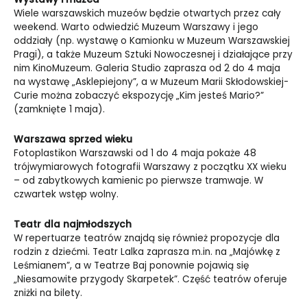
Wiele warszawskich muzeów będzie otwartych przez cały
weekend. Warto odwiedzić Muzeum Warszawy i jego
oddziały (np. wystawę o Kamionku w Muzeum Warszawskiej
Pragi), a także Muzeum Sztuki Nowoczesnej i działające przy
nim KinoMuzeum. Galeria Studio zaprasza od 2 do 4 maja
na wystawę „Asklepiejony”, a w Muzeum Marii Skłodowskiej-
Curie można zobaczyć ekspozycję „Kim jesteś Mario?”
(zamknięte 1 maja).
Warszawa sprzed wieku
Fotoplastikon Warszawski od 1 do 4 maja pokaże 48
trójwymiarowych fotografii Warszawy z początku XX wieku
– od zabytkowych kamienic po pierwsze tramwaje. W
czwartek wstęp wolny.
Teatr dla najmłodszych
W repertuarze teatrów znajdą się również propozycje dla
rodzin z dziećmi. Teatr Lalka zaprasza m.in. na „Majówkę z
Leśmianem”, a w Teatrze Baj ponownie pojawią się
„Niesamowite przygody Skarpetek”. Część teatrów oferuje
zniżki na bilety.