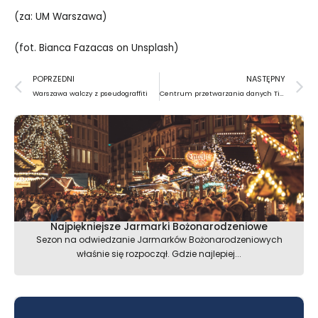
(za: UM Warszawa)
(fot.
Bianca Fazacas
on
Unsplash
)
Prev
N
POPRZEDNI
NASTĘPNY
Warszawa walczy z pseudograffiti
Centrum przetwarzania danych TikToka… w Finlandii?
Najpiękniejsze Jarmarki Bożonarodzeniowe
Sezon na odwiedzanie Jarmarków Bożonarodzeniowych
właśnie się rozpoczął. Gdzie najlepiej...