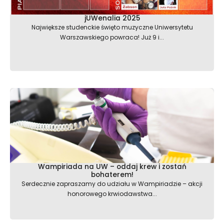
jUWenalia 2025
Największe studenckie święto muzyczne Uniwersytetu
Warszawskiego powraca! Już 9 i...
Wampiriada na UW – oddaj krew i zostań
bohaterem!
Serdecznie zapraszamy do udziału w Wampiriadzie – akcji
honorowego krwiodawstwa...