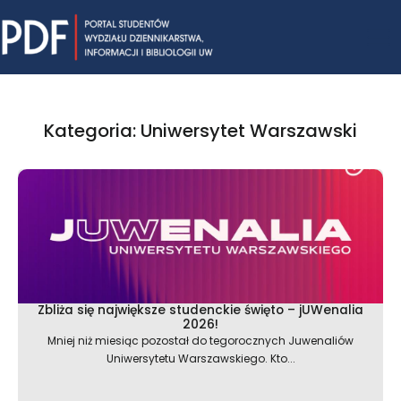
Skip
Mai
to
content
Me
Kategoria: Uniwersytet Warszawski
Strona
Strona
Strona
Zbliża się największe studenckie święto – jUWenalia
2026!
Mniej niż miesiąc pozostał do tegorocznych Juwenaliów
Uniwersytetu Warszawskiego. Kto...