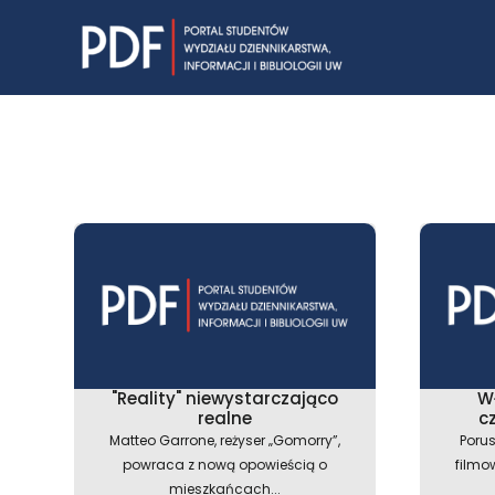
Skip
to
content
"Reality" niewystarczająco
Wł
realne
c
Matteo Garrone, reżyser „Gomorry”,
Poru
powraca z nową opowieścią o
filmo
mieszkańcach...