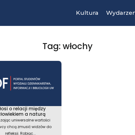
Kultura
Wydarzen
Tag: włochy
osi o relacji między
złowiekiem a naturą
szając uniwersalne wartości
wcy chcą zmusić widzów do
refleksji. Robiąc...