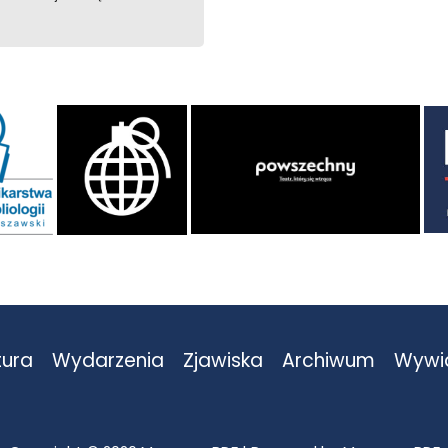
tura
Wydarzenia
Zjawiska
Archiwum
Wywi