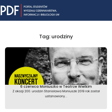
Skip
Mai
to
content
Me
Tag: urodziny
6 czerwca Moniuszko w Teatrze Wielkim
Z okazji 200. urodzin Stanisława Moniuszki 2019 rok został
ustanowiony...