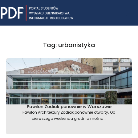
Skip
Mai
to
content
Me
Tag: urbanistyka
Pawilon Zodiak ponownie w Warszawie
Pawilon Architektury Zodiak ponownie otwarty. Od
pierwszego weekendu grudnia można...