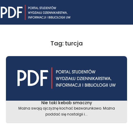
Skip
Mai
to
content
Me
Tag: turcja
Nie taki kebab smaczny
Można swoją ojczyznę kochać bezwarunkowo. Można
poddać się nostalgii i...