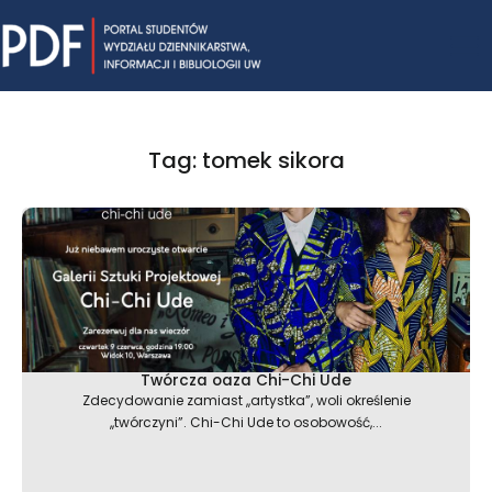
Skip
Mai
to
content
Me
Tag: tomek sikora
Twórcza oaza Chi-Chi Ude
Zdecydowanie zamiast ,,artystka”, woli określenie
,,twórczyni”. Chi-Chi Ude to osobowość,...