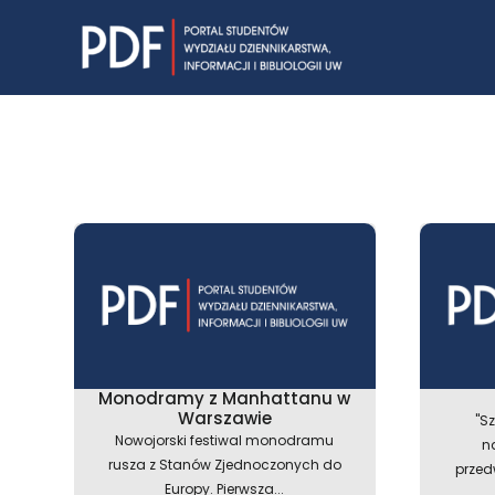
Skip
to
content
Monodramy z Manhattanu w
Warszawie
"S
Nowojorski festiwal monodramu
n
rusza z Stanów Zjednoczonych do
przed
Europy. Pierwsza...