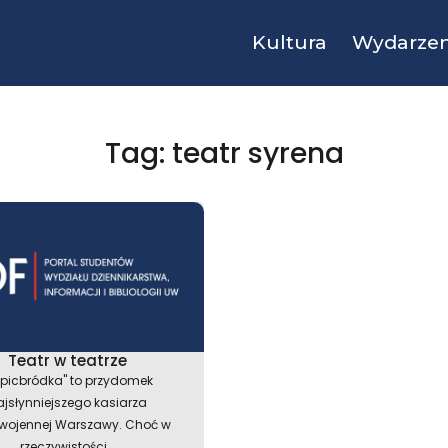
Kultura
Wydarzen
Tag: teatr syrena
Teatr w teatrze
zpicbródka" to przydomek
ajsłynniejszego kasiarza
wojennej Warszawy. Choć w
rzeczywistości...