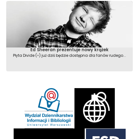
Ed Sheeran prezentuje nowy krążek
Płyta Divide (÷) już dziś będzie dostępna dla fanów rudego...