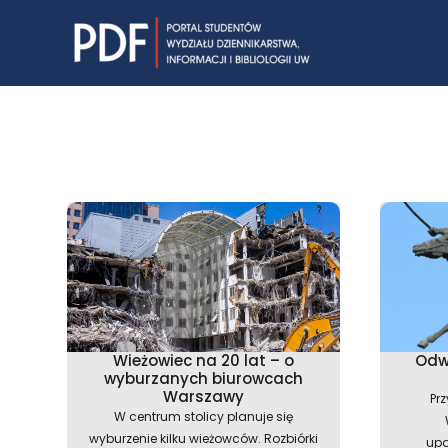
Skip
to
content
Wieżowiec na 20 lat – o
Odw
wyburzanych biurowcach
Warszawy
Prz
W centrum stolicy planuje się
wyburzenie kilku wieżowców. Rozbiórki
upa