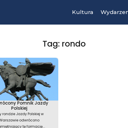
Kultura
Wydarzen
Tag: rondo
rócony Pomnik Jazdy
Polskiej
y rondzie Jazdy Polskiej w
Warszawie odwrócono
miętniający tę formację...