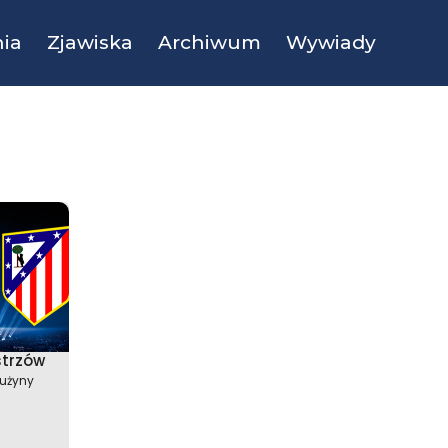
ia
Zjawiska
Archiwum
Wywiady
strzów
drużyny