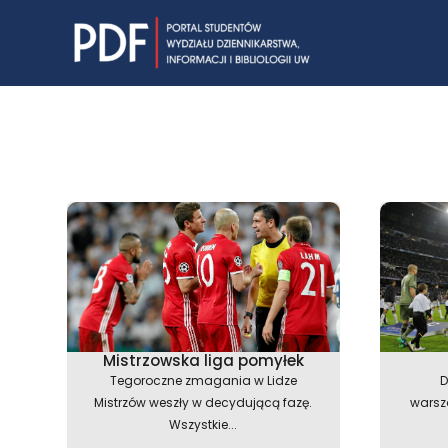
Skip
to
content
Mistrzowska liga pomyłek
Tegoroczne zmagania w Lidze
D
Mistrzów weszły w decydującą fazę.
warsza
Wszystkie...