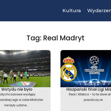
Kultura
Wydarzen
Tag: Real Madryt
Wstydu nie było
Hiszpański finał Ligi Mi
otychczasowe występy
Real i Atletico – to te dwie 
wskiej Legii w Lidze Mistrzów
powalczą ze...
nie były udane....