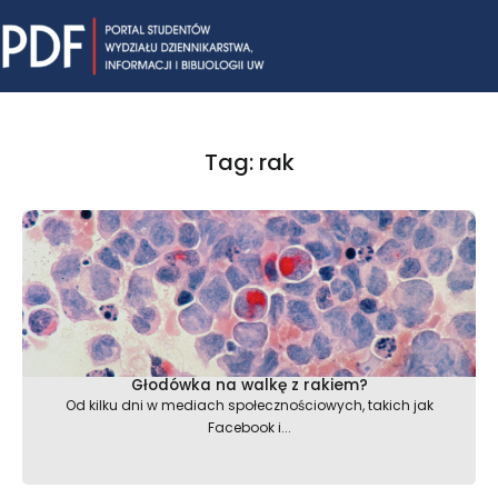
Skip
Mai
to
content
Me
Tag: rak
Głodówka na walkę z rakiem?
Od kilku dni w mediach społecznościowych, takich jak
Facebook i...