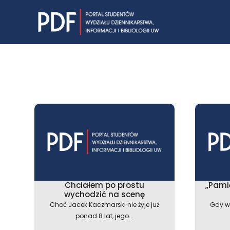
Skip
to
content
Chciałem po prostu
„Pamię
wychodzić na scenę
Choć Jacek Kaczmarski nie żyje już
Gdy w
ponad 8 lat, jego...