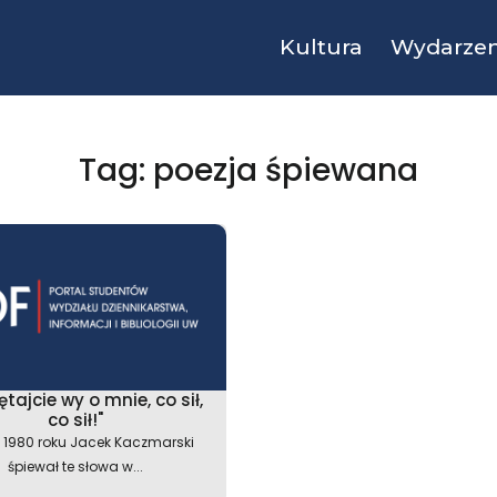
Kultura
Wydarzen
Tag: poezja śpiewana
tajcie wy o mnie, co sił,
co sił!"
 1980 roku Jacek Kaczmarski
śpiewał te słowa w...