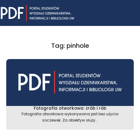
Skip
Mai
to
content
Me
Tag: pinhole
Fotografia otworkowa: zrób i rób
Fotografia otworkowa wykonywana jest bez użycia
soczewek. Za obiektyw służy...