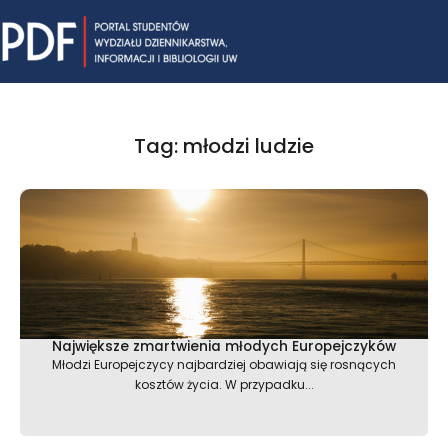
Skip
Mai
to
content
Me
Tag: młodzi ludzie
Największe zmartwienia młodych Europejczyków
Młodzi Europejczycy najbardziej obawiają się rosnących
kosztów życia. W przypadku...