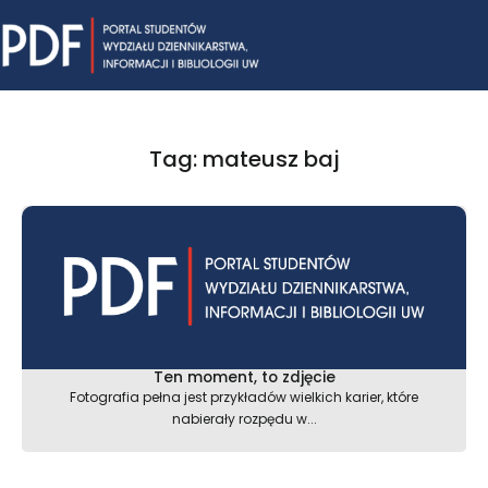
Skip
Mai
to
content
Me
Tag: mateusz baj
Ten moment, to zdjęcie
Fotografia pełna jest przykładów wielkich karier, które
nabierały rozpędu w...