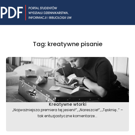
Skip
Mai
to
content
Me
Tag: kreatywne pisanie
Kreatywne wtorki
„Najważniejsza premiera tej jesieni!”, „Nareszcie!”, „Tęsknię…” –
tak entuzjastyczne komentarze...