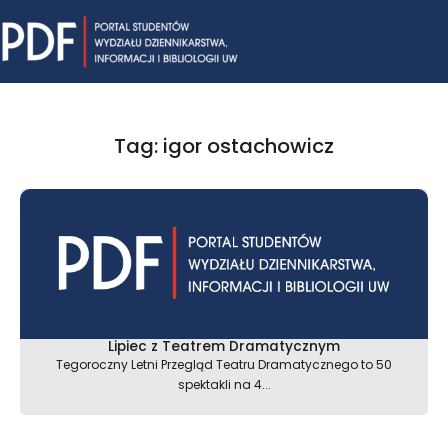
Skip
Mai
to
content
Me
Tag: igor ostachowicz
Lipiec z Teatrem Dramatycznym
Tegoroczny Letni Przegląd Teatru Dramatycznego to 50
spektakli na 4...