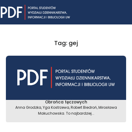
Skip
Mai
to
content
Me
Tag: gej
Obrońca tęczowych
Anna Grodzka, Yga Kostrzewa, Robert Biedroń, Mirosława
Makuchowska. To najbardziej...