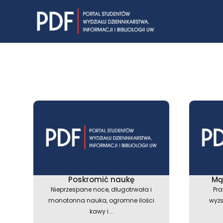
Skip
to
content
Poskromić naukę
Mą
Nieprzespane noce, długotrwała i
Pra
monotonna nauka, ogromne ilości
wyżs
kawy i...