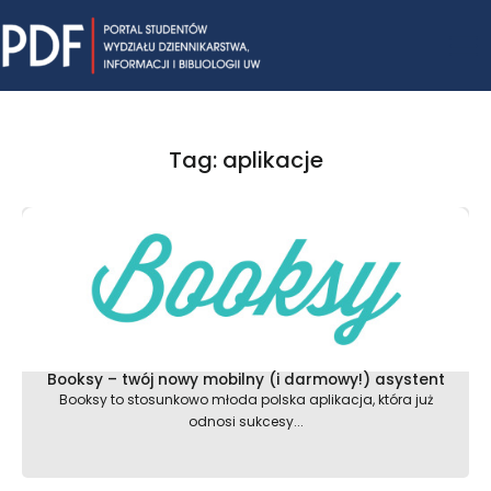
Skip
Mai
to
content
Me
Tag: aplikacje
Booksy – twój nowy mobilny (i darmowy!) asystent
Booksy to stosunkowo młoda polska aplikacja, która już
odnosi sukcesy...