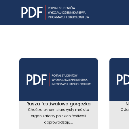
Skip
to
content
Rusza festiwalowa gorączka
N
Choć za oknem siarczysty mróz, to
O Ja
organizatorzy polskich festiwali
doprowadzają...