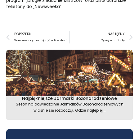
program „Drugie Śniadanie Mistrzów” oraz pisał autorskie
felietony do „Newsweeka”.
Prev
N
POPRZEDNI
NASTĘPNY
Warszawiacy pamiętają o Powstaniu
Tysiące za żarty
Najpiękniejsze Jarmarki Bożonarodzeniowe
Sezon na odwiedzanie Jarmarków Bożonarodzeniowych
właśnie się rozpoczął. Gdzie najlepiej...