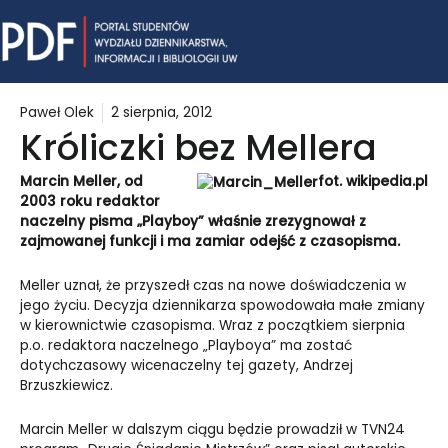
Skip
Mai
to
content
Me
Paweł Olek
2 sierpnia, 2012
Króliczki bez Mellera
Marcin Meller, od
fot. wikipedia.pl
2003 roku redaktor
naczelny pisma „Playboy” właśnie zrezygnował z
zajmowanej funkcji i ma zamiar odejść z czasopisma.
Meller uznał, że przyszedł czas na nowe doświadczenia w
jego życiu. Decyzja dziennikarza spowodowała małe zmiany
w kierownictwie czasopisma. Wraz z początkiem sierpnia
p.o. redaktora naczelnego „Playboya” ma zostać
dotychczasowy wicenaczelny tej gazety, Andrzej
Brzuszkiewicz.
Marcin Meller w dalszym ciągu będzie prowadził w TVN24