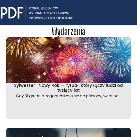
Skip
Mai
to
content
Me
Wydarzenia
S
S
S
S
S
t
t
t
t
t
r
r
r
r
r
o
o
o
o
o
n
n
n
n
n
a
a
a
a
a
Sylwester i Nowy Rok — rytuał, który łączy ludzi od
tysięcy lat
Gdy 31 grudnia zegary zbliżają się do północy, świat na...