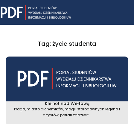
Skip
Mai
to
content
Me
Tag: życie studenta
Klejnot nad Wełtawą
Praga, miasto alchemików, magii, starodawnych legend i
artystów, potrafi zadziwić...