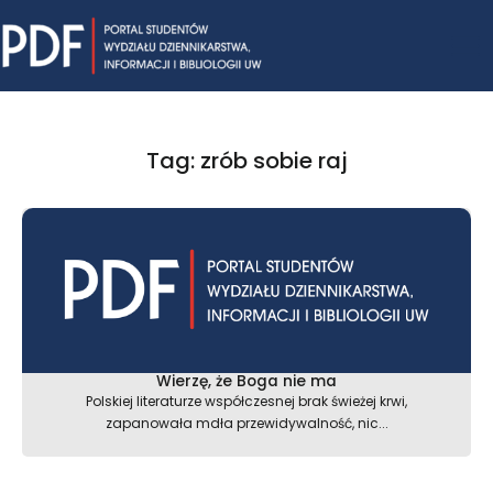
Skip
Mai
to
content
Me
Tag: zrób sobie raj
Wierzę, że Boga nie ma
Polskiej literaturze współczesnej brak świeżej krwi,
zapanowała mdła przewidywalność, nic...