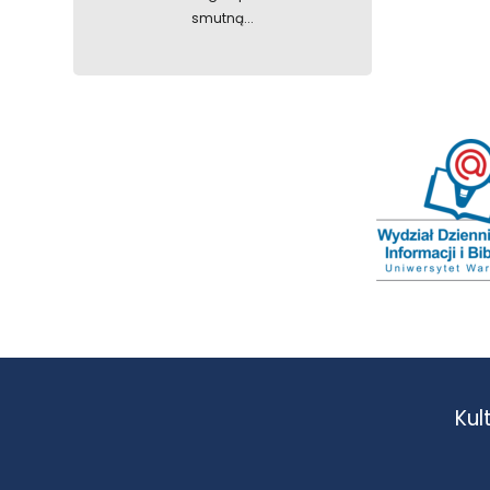
smutną...
Kul