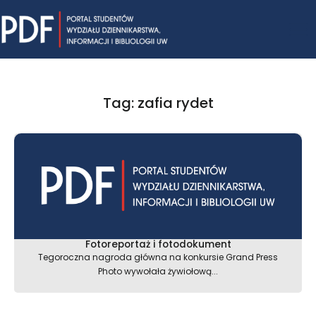
Skip
Mai
to
content
Me
Tag: zafia rydet
Fotoreportaż i fotodokument
Tegoroczna nagroda główna na konkursie Grand Press
Photo wywołała żywiołową...