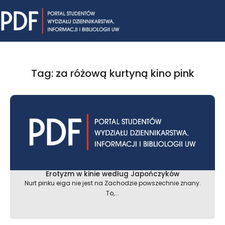
Skip
Mai
to
content
Me
Tag: za różową kurtyną kino pink
Erotyzm w kinie według Japończyków
Nurt pinku eiga nie jest na Zachodzie powszechnie znany.
To,...