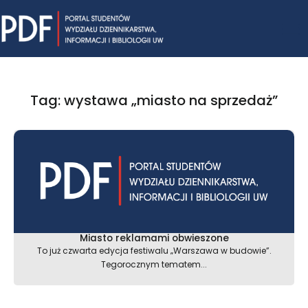
Skip
Mai
to
content
Me
Tag: wystawa „miasto na sprzedaż”
Miasto reklamami obwieszone
To już czwarta edycja festiwalu „Warszawa w budowie”.
Tegorocznym tematem...