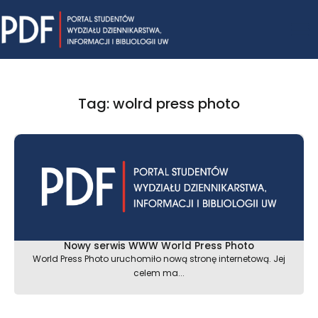
Skip
Mai
to
content
Me
Tag: wolrd press photo
Nowy serwis WWW World Press Photo
World Press Photo uruchomiło nową stronę internetową. Jej
celem ma...