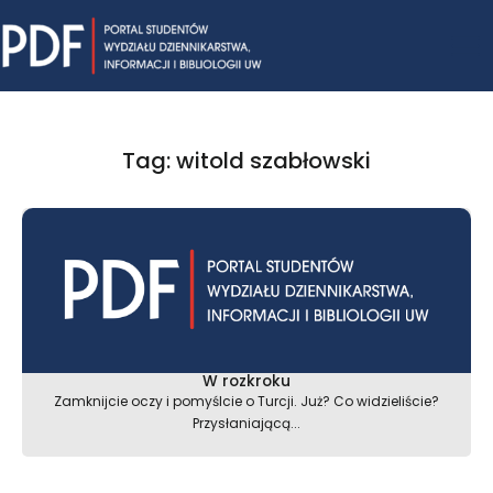
Skip
Mai
to
content
Me
Tag: witold szabłowski
W rozkroku
Zamknijcie oczy i pomyślcie o Turcji. Już? Co widzieliście?
Przysłaniającą...